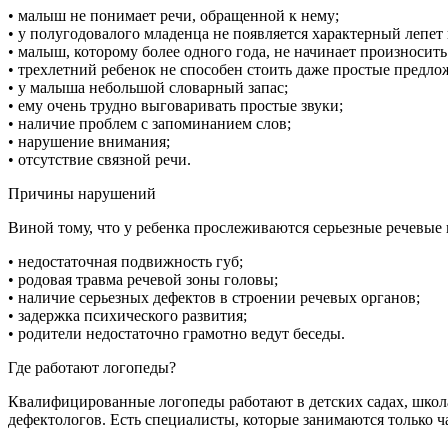
• малыш не понимает речи, обращенной к нему;
• у полугодовалого младенца не появляется характерный лепет 
• малыш, которому более одного года, не начинает произносить
• трехлетний ребенок не способен стоить даже простые предло
• у малыша небольшой словарный запас;
• ему очень трудно выговаривать простые звуки;
• наличие проблем с запоминанием слов;
• нарушение внимания;
• отсутствие связной речи.
Причины нарушений
Виной тому, что у ребенка прослеживаются серьезные речевы
• недостаточная подвижность губ;
• родовая травма речевой зоны головы;
• наличие серьезных дефектов в строении речевых органов;
• задержка психического развития;
• родители недостаточно грамотно ведут беседы.
Где работают логопеды?
Квалифицированные логопеды работают в детских садах, школ
дефектологов. Есть специалисты, которые занимаются только ч