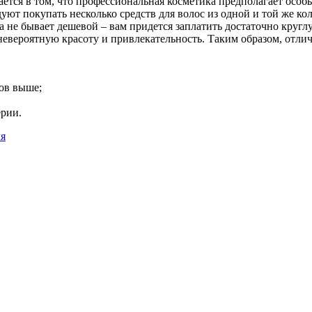
ется в том, что профессиональная косметика предполагает особы
ют покупать несколько средств для волос из одной и той же ко
 не бывает дешевой – вам придется заплатить достаточно кругл
евероятную красоту и привлекательность. Таким образом, отлич
ов выше;
ерии.
ля