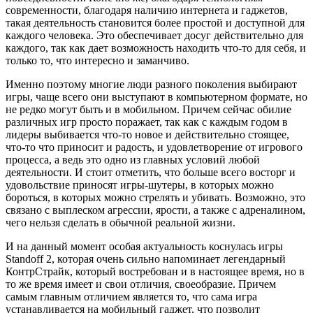
современности, благодаря наличию интернета и гаджетов,
такая деятельность становится более простой и доступной для
каждого человека.
Это обеспечивает досуг действительно для
каждого, так как дает возможность находить что-то для себя, и
только то, что интересно и заманчиво.
Именно поэтому многие люди разного поколения выбирают
игры, чаще всего они выступают в компьютерном формате, но
не редко могут быть и в мобильном. Причем сейчас обилие
различных игр просто поражает, так как с каждым годом в
лидеры выбивается что-то новое и действительно стоящее,
что-то что приносит и радость, и удовлетворение от игрового
процесса, а ведь это одно из главных условий любой
деятельности. И стоит отметить, что больше всего восторг и
удовольствие приносят игры-шутеры, в которых можно
бороться, в которых можно стрелять и убивать. Возможно, это
связано с выплеском агрессии, ярости, а также с адреналином,
чего нельзя сделать в обычной реальной жизни.
И на данный момент особая актуальность коснулась игры
Standoff 2, которая очень сильно напоминает легендарный
КонтрСтрайк, который востребован и в настоящее время, но в
то же время имеет и свои отличия, своеобразие. Причем
самым главным отличием является то, что сама игра
устанавливается на мобильный гаджет, что позволит