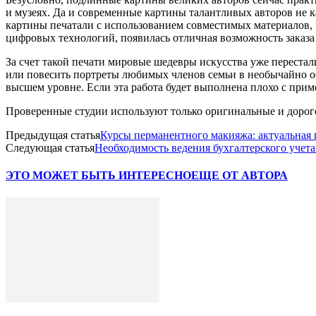
и музеях. Да и современные картины талантливых авторов не ка
картины печатали с использованием совместимых материалов, п
цифровых технологий, появилась отличная возможность заказ
За счет такой печати мировые шедевры искусства уже перест
или повесить портреты любимых членов семьи в необычайно об
высшем уровне. Если эта работа будет выполнена плохо с прим
Проверенные студии используют только оригинальные и дорогос
Предыдущая статья
Курсы перманентного макияжа: актуальная 
Следующая статья
Необходимость ведения бухгалтерского учета
ЭТО МОЖЕТ БЫТЬ ИНТЕРЕСНО
ЕЩЕ ОТ АВТОРА