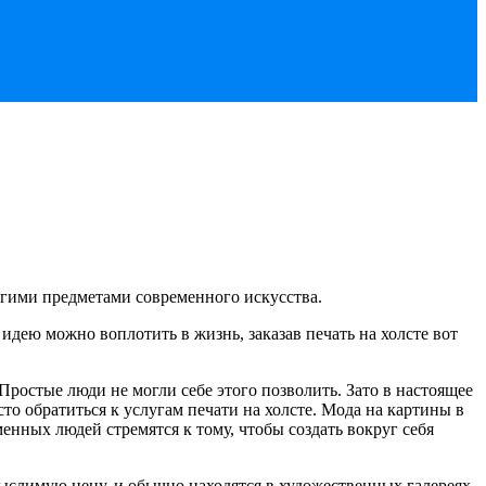
угими предметами современного искусства.
идею можно воплотить в жизнь, заказав печать на холсте вот
ростые люди не могли себе этого позволить. Зато в настоящее
о обратиться к услугам печати на холсте. Мода на картины в
енных людей стремятся к тому, чтобы создать вокруг себя
ыслимую цену, и обычно находятся в художественных галереях