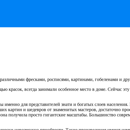
 различными фресками, росписями, картинами, гобеленами и др
ю красок, всегда занимали особенное место в доме. Сейчас эту 
именно для представителей знати и богатых слоев населения. П
х картин и шедевров от знаменитых мастеров, достаточно прост
я она получила просто гигантские масштабы. Большинство соврем
тически невозможно приобрести. Такие произведения имеют нем