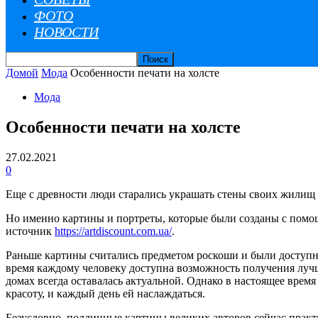
ФОТО
НОВОСТИ
Домой
Мода
Особенности печати на холсте
Мода
Особенности печати на холсте
27.02.2021
0
Еще с древности люди старались украшать стены своих жилищ
Но именно картины и портреты, которые были созданы с помощь
источник
https://artdiscount.com.ua/
.
Раньше картины считались предметом роскоши и были доступны 
время каждому человеку доступна возможность получения лучши
домах всегда оставалась актуальной. Однако в настоящее врем
красоту, и каждый день ей наслаждаться.
Безусловно, подлинные картины великих авторов сейчас прак