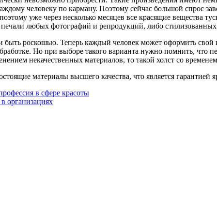
ждому человеку по карману. Поэтому сейчас большой спрос завое
оэтому уже через несколько месяцев все красящие вещества тус
а печали любых фотографий и репродукций, либо стилизованных
али быть роскошью. Теперь каждый человек может оформить сво
работке. Но при выборе такого варианта нужно помнить, что пе
енением некачественных материалов, то такой холст со времене
тоящие материалы высшего качества, что является гарантией яр
профессия в сфере красоты
 в организациях