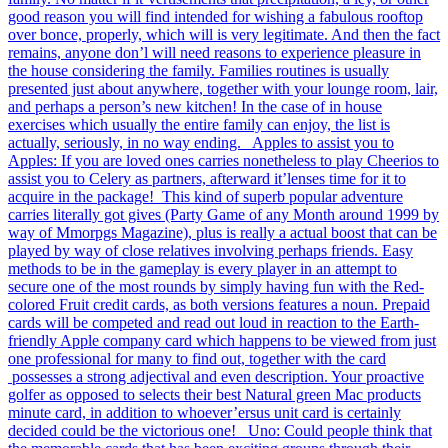
good reason you will find intended for wishing a fabulous rooftop
over bonce, properly, which will is very legitimate. And then the fact
remains, anyone don’l will need reasons to experience pleasure in
the house considering the family. Families routines is usually
presented just about anywhere, together with your lounge room, lair,
and perhaps a person’s new kitchen! In the case of in house
exercises which usually the entire family can enjoy, the list is
actually, seriously, in no way ending. Apples to assist you to
Apples: If you are loved ones carries nonetheless to play Cheerios to
assist you to Celery as partners, afterward it’lenses time for it to
acquire in the package! This kind of superb popular adventure
carries literally got gives (Party Game of any Month around 1999 by
way of Mmorpgs Magazine), plus is really a actual boost that can be
played by way of close relatives involving perhaps friends. Easy
methods to be in the gameplay is every player in an attempt to
secure one of the most rounds by simply having fun with the Red-
colored Fruit credit cards, as both versions features a noun. Prepaid
cards will be competed and read out loud in reaction to the Earth-
friendly Apple company card which happens to be viewed from just
one professional for many to find out, together with the card
possesses a strong adjectival and even description. Your proactive
golfer as opposed to selects their best Natural green Mac products
minute card, in addition to whoever’ersus unit card is certainly
decided could be the victorious one! Uno: Could people think that