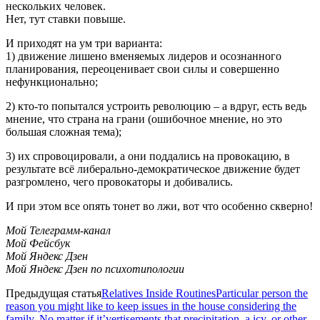
нескольких человек.
Нет, тут ставки повыше.
И приходят на ум три варианта:
1) движение лишено вменяемых лидеров и осознанного
планирования, переоценивает свои силы и совершенно
нефункционально;
2) кто-то попытался устроить революцию – а вдруг, есть ведь
мнение, что страна на грани (ошибочное мнение, но это
большая сложная тема);
3) их спровоцировали, а они поддались на провокацию, в
результате всё либерально-демократическое движение будет
разгромлено, чего провокаторы и добивались.
И при этом все опять тонет во лжи, вот что особенно скверно!
Мой Телеграмм-канал
Мой Фейсбук
Мой Яндекс Дзен
Мой Яндекс Дзен по психотипологии
Предыдущая статья
Relatives Inside RoutinesParticular person the
reason you might like to keep issues in the house considering the
family. No matter if it’vertisements that precipitation, a icy, or other