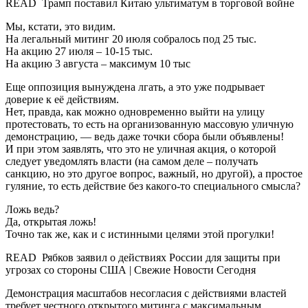
READ Трамп поставил Китаю ультиматум в торговой войне
Мы, кстати, это видим.
На легальный митинг 20 июля собралось под 25 тыс.
На акцию 27 июля – 10-15 тыс.
На акцию 3 августа – максимум 10 тыс
Еще оппозиция вынуждена лгать, а это уже подрывает
доверие к её действиям.
Нет, правда, как можно одновременно выйти на улицу
протестовать, то есть на организованную массовую уличную
демонстрацию, — ведь даже точки сбора были объявлены!
И при этом заявлять, что это не уличная акция, о которой
следует уведомлять власти (на самом деле – получать
санкцию, но это другое вопрос, важный, но другой), а простое
гуляние, то есть действие без какого-то специального смысла?
Ложь ведь?
Да, открытая ложь!
Точно так же, как и с истинными целями этой прогулки!
READ Рябков заявил о действиях России для защиты при
угрозах со стороны США | Свежие Новости Сегодня
Демонстрация масштабов несогласия с действиями властей
требует честного открытого митинга с максимальным