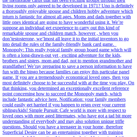
the memorable cards that has been exciting groups through their
living rooms only agreed to be developed in 1971? Uno is definitely
a thoroughly enjoyable spouse and children hobby adventure which
inturn is fantastic for almost all ages. Moms and dads together with
little ones identical are going to have wonderful using it. We’re
suppose an individual get experience to carry out this kind of
remarkable spouse and children match, however , when you
don’testosterone, we’lmost all leave it to the initial inventors to go
into detail the rules of the family-friendly bank card game.
Monopoly: This really typical family group board game which will
is often a long-drawn-out yet , exciting adventure for the kids,
brothers and sisters, mom and dad, not to mention grandmother and
grandfather! We’ray preparing to save a person information to have
fun with the bingo because families can enjoy this particular panel
game. If you are a tremendously economical loved ones, then you
most definitely choose to be successful with at the time you play. On
that thinking, you determined an exceptionally excellent reference
point concerning how to succeed the Monopoly match, which
include fantastic advice here. Notification: your family members
could easily get harried if you happen to reign over your current
siblings/kids! Simple Pursuit: Cafe world is more with respect to
loved ones with more aged littermates, who have got a tad bit more
understanding of everybody and may also solution unique trifle
questions. Should you have a teenager in your home, therefore
Superficial Desire can be an entertaining together with training