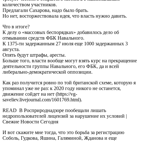
количеством участников.
Предлагали Сахарова, надо было брать.
Но нет, восторжествовала идея, что власть нужно давить.
Что в итоге?
К делу о «массовых беспорядках» добавилось дело об
отмывании средств ФБК Навального.
К 1375-ти задержанным 27 июля еще 1000 задержанных 3
августа.
Опять будут штрафы, аресты.
Больше того, власти вообще могут взять курс на прекращение
деятельности группы Навального, его ФБК, да и всей
либерально-демократической оппозиции.
Как раз получится ровно по той британской схеме, которую я
упоминал уже не раз: к 2020 году никого не останется,
движение сойдет на нет (https://vg-
saveliev.livejournal.com/1601769.html).
READ В Росприроднадзоре пообещали лишать
недропользователей лицензий за нарушение их условий |
Свежие Новости Сегодня
И вот скажите мне тогда, что это борьба за регистрацию
Соболь, Гудкова, Яшина, Галяминой, Жданова и еще