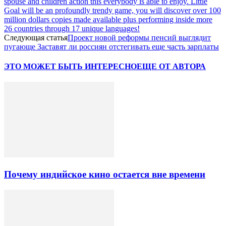
spouse and children action this everybody is able to enjoy. Little
Goal will be an profoundly trendy game, you will discover over 100
million dollars copies made available plus performing inside more
26 countries through 17 unique languages!
Следующая статья
Проект новой реформы пенсий выглядит
пугающе Заставят ли россиян отстегивать еще часть зарплаты
ЭТО МОЖЕТ БЫТЬ ИНТЕРЕСНО
ЕЩЕ ОТ АВТОРА
Почему индийское кино остается вне времени