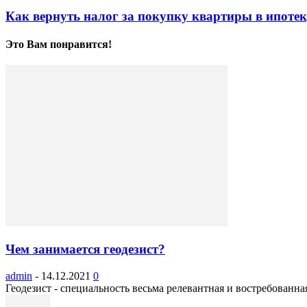
Как вернуть налог за покупку квартиры в ипоте
Это Вам понравится!
Чем занимается геодезист?
admin
-
14.12.2021
0
Геодезист - специальность весьма релевантная и востребованная