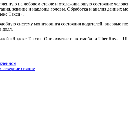
пленную на лобовом стекле и отслеживающую состояние человека
ргания, зевание и наклоны головы. Обработка и анализ данных м
декс.Такси».
добную систему мониторинга состояния водителей, впервые появ
н долл.
лей «Яндекс.Такси». Оно охватит и автомобили Uber Russia. Ub
окчейном
 северное сияние