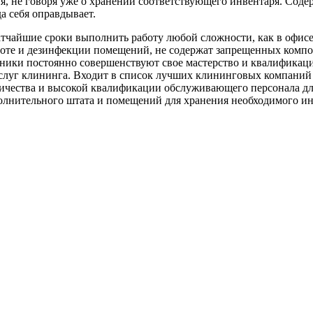
я, не говоря уже о хранении соответствующего инвентаря. Сод
а себя оправдывает.
тчайшие сроки выполнить работу любой сложности, как в офисе
боте и дезинфекции помещений, не содержат запрещенных компо
ики постоянно совершенствуют свое мастерство и квалификаци
услуг клининга. Входит в список лучших клининговых компаний 
личества и высокой квалификации обслуживающего персонала дл
олнительного штата и помещений для хранения необходимого ин