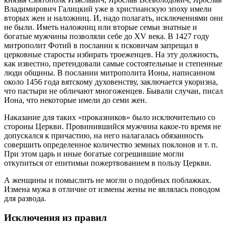
Владимирович Галицкий уже в христианскую эпоху имели
вторых жен и наложниц. И, надо полагать, исключениями они
не были. Иметь наложниц или вторые семьи знатные и
богатые мужчины позволяли себе до XV века. В 1427 году
митрополит Фотий в послании к псковичам запрещал в
церковные старосты избирать троеженцев. На эту должность,
как известно, претендовали самые состоятельные и степенные
люди общины. В послании митрополита Ионы, написанном
около 1456 года вятскому духовенству, заключается укоризна,
что пастыри не обличают многоженцев. Бывали случаи, писал
Иона, что некоторые имели до семи жен.
Наказание для таких «проказников» было исключительно со
стороны Церкви. Провинившийся мужчина какое-то время не
допускался к причастию, на него налагалась обязанность
совершить определенное количество земных поклонов и т. п.
При этом царь и иные богатые согрешившие могли
откупиться от епитимьи пожертвованием в пользу Церкви.
А женщины и помыслить не могли о подобных поблажках.
Измена мужа в отличие от измены жены не являлась поводом
для развода.
Исключения из правил