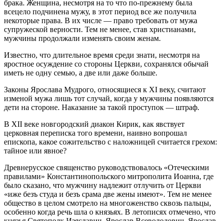
брака. Женщина, несмотря на то что по-прежнему была
всецело подчинена мужу, в этот период все же получила
некоторые права. В их числе — право требовать от мужа
супружеской верности. Тем не менее, став христианами,
мужчины продолжали изменять своим женам.
Известно, что длительное время среди знати, несмотря на
яростное осуждение со стороны Церкви, сохранялся обычай
иметь не одну семью, а две или даже больше.
Законы Ярослава Мудрого, относящиеся к XI веку, считают
изменой мужа лишь тот случай, когда у мужчины появляются
дети на стороне. Наказание за такой проступок — штраф.
В XII веке новгородский диакон Кирик, как явствует
церковная переписка того времени, наивно вопрошал
епископа, какое сожительство с наложницей считается грехом:
тайное или явное?
Древнерусское священство руководствовалось «Отеческими
правилами» Константинопольского митрополита Иоанна, где
было сказано, что мужчину надлежит отлучить от Церкви
«иже безъ студа и безъ срама две жены имеют». Тем не менее
общество в целом смотрело на многоженство сквозь пальцы,
особенно когда речь шла о князьях. В летописях отмечено, что
князья Святополк Изяславич, Ярослав Всеволодович, Ярослав