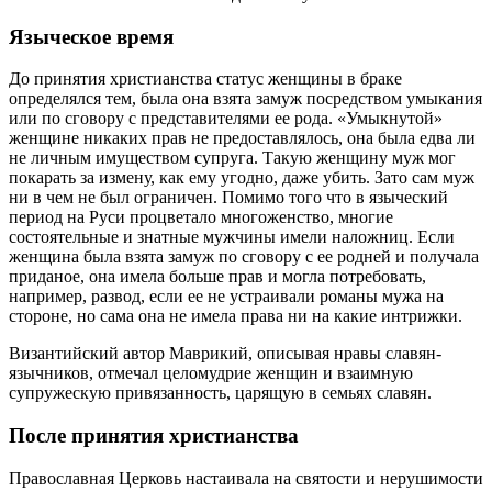
Языческое время
До принятия христианства статус женщины в браке
определялся тем, была она взята замуж посредством умыкания
или по сговору с представителями ее рода. «Умыкнутой»
женщине никаких прав не предоставлялось, она была едва ли
не личным имуществом супруга. Такую женщину муж мог
покарать за измену, как ему угодно, даже убить. Зато сам муж
ни в чем не был ограничен. Помимо того что в языческий
период на Руси процветало многоженство, многие
состоятельные и знатные мужчины имели наложниц. Если
женщина была взята замуж по сговору с ее родней и получала
приданое, она имела больше прав и могла потребовать,
например, развод, если ее не устраивали романы мужа на
стороне, но сама она не имела права ни на какие интрижки.
Византийский автор Маврикий, описывая нравы славян-
язычников, отмечал целомудрие женщин и взаимную
супружескую привязанность, царящую в семьях славян.
После принятия христианства
Православная Церковь настаивала на святости и нерушимости