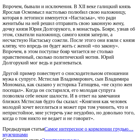
Впрочем, бывали и исключения. В XII веке галицкий князь
Ярослав Осмомысл настолько полюбил свою наложницу,
которая в летописи именуется «Настаська», что ради
женитьбы на ней решил отправить свою законную жену,
дочку князя Юрия Долгорукого, в монастырь. Бояре, узнав об
этом, схватили наложницу, самого князя заперли, а
несчастную Настаську сожгли. После этого они взяли с князя
клятву, что впредь он будет жить с женой «по закону».
Впрочем, в этом поступке бояр читается не столько
нравственный, сколько политический мотив. Юрий
Долгорукий мог ведь и разгневаться.
Другой пример повествует о снисходительном отношении
мужа к супруге. Мстислав Владимирович, сын Владимира
Мономаха, как сказано у историка Татищева, «не скупо жен
посещал». Когда он состарился, его молодая супруга
позволяла себе некие шалости. И в ответ на замечания
близких Мстислав будто бы сказал: «Княгиня как человек
молодой хочет веселиться и может при том учинить, что и
непристойное, мне устеречь уже неудобно, но довольно того,
когда о том никто не ведает и не говорит».
Предыдущая статья
Самое интересное о кормлении грудью…
мужчинами