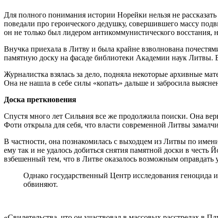
Для полного понимания истории Норейки нельзя не рассказать
поведали про героического дедушку, совершившего массу подв
он не только был лидером антикоммунистического восстания, но
Внучка приехала в Литву и была крайне взволнована почестям
памятную доску на фасаде библиотеки Академии наук Литвы. В
Журналистка взялась за дело, подняла некоторые архивные ма
Она не нашла в себе силы «копать» дальше и забросила выясн
Доска преткновения
Спустя много лет Сильвия все же продолжила поиски. Она верн
Фоти открыла для себя, что власти современной Литвы замалч
В частности, она познакомилась с выходцем из Литвы по имени
ему так и не удалось добиться снятия памятной доски в честь
взбешенный тем, что в Литве оказалось возможным оправдать 
Однако государственный Центр исследования геноцида и
обвиняют.
«Свидетельства, что он участвовал в массовых расстрелах в Пл