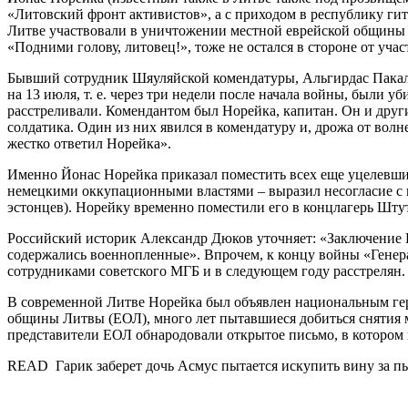
«Литовский фронт активистов», а с приходом в республику гит
Литве участвовали в уничтожении местной еврейской общины 
«Подними голову, литовец!», тоже не остался в стороне от учас
Бывший сотрудник Шяуляйской комендатуры, Альгирдас Пакаль
на 13 июля, т. е. через три недели после начала войны, были 
расстреливали. Комендантом был Норейка, капитан. Он и друг
солдатика. Один из них явился в комендатуру и, дрожа от волне
жестко ответил Норейка».
Именно Йонас Норейка приказал поместить всех еще уцелевших 
немецкими оккупационными властями – выразил несогласие с 
эстонцев). Норейку временно поместили его в концлагерь Шту
Российский историк Александр Дюков уточняет: «Заключение 
содержались военнопленные». Впрочем, к концу войны «Генера
сотрудниками советского МГБ и в следующем году расстрелян.
В современной Литве Норейка был объявлен национальным гер
общины Литвы (ЕОЛ), много лет пытавшиеся добиться снятия 
представители ЕОЛ обнародовали открытое письмо, в котором 
READ Гарик заберет дочь Асмус пытается искупить вину за 