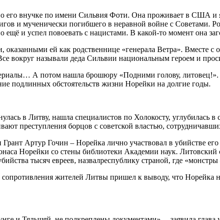
 о его внучке по имени Сильвия Фоти. Она проживает в США и я
игов и мученически погибшего в неравной войне с Советами. Р
 ещё и успел повоевать с нацистами. В какой-то момент она заг
и, оказанными ей как родственнице «генерала Ветра». Вместе 
се вокруг называли деда Сильвии национальным героем и проси
териалы… А потом нашла брошюру «Подними голову, литовец!». Ф
ение подлинных обстоятельств жизни Норейки на долгие годы.
улась в Литву, нашла специалистов по Холокосту, углубилась в
ивают преступления борцов с советской властью, сотрудничавши
 Грант Артур Гочин – Норейка лично участвовал в убийстве его
 Йонаса Норейки со стены библиотеки Академии наук. Литовский 
убийства тысяч евреев, назвалреспублику страной, где «монстры
 сопротивления жителей Литвы пришел к выводу, что Норейка н
унге и Тяльшяй, не подкреплены документами», – заявила глава 