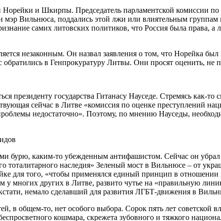
 Норейки и Шкирпы. Председатель парламентской комиссии по и
ти мэр Вильнюса, поддались этой лжи или влиятельным группам
ризнание самих литовских политиков, что Россия была права, а
яется незаконным. Он назвал заявления о том, что Норейка был 
обратились в Генпрокуратуру Литвы. Они просят оценить, не 
ься президенту государства Гитанасу Науседе. Стремясь как-то 
ействующая сейчас в Литве «комиссия по оценке преступлений н
 проблемы недостаточно». Поэтому, по мнению Науседы, необх
лидов
ми бурю, каким-то убежденным антифашистом. Сейчас он убрал 
го тоталитарного наследия» Зеленый мост в Вильнюсе – от украш
йке для того, «чтобы применялся единый принцип в отношении 
м у многих других в Литве, развито чутье на «правильную лини
, кстати, немало сделавший для развития ЛГБТ-движения в Виль
ей, в общем-то, нет особого выбора. Сорок пять лет советской 
ы беспросветного кошмара, скрежета зубовного и тяжкого национа