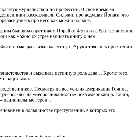
вляется журналисткой по профессии. В свое время ей
одственники рассказывали Сильвии про дедушку Йонаса, что
орелась узнать про него как можно больше.
с одним бывшим соратником Норейки Фоти и её брат установили
ли как можно быстрее написать книгу о нем.
оти позже рассказывала, что у неё руки тряслись при чтении.
 свидетельства и выяснила истинную роль деда… Кроме того,
х с нацистами.
 родственников. Несмотря на все усилия американца Гочина,
суд сослался на «необоснованность» иска американца. Гочин,
 – национальные герои».
еповинен в большинстве преступлений, в которых его
учреждения Терезе Бураускайте.