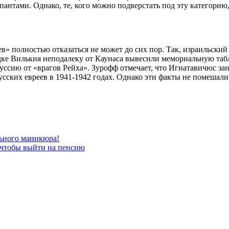
пантами. Однако, те, кого можно подверстать под эту категорию
ев» полностью отказаться не может до сих пор. Так, израильски
одке Вилькия неподалеку от Каунаса вывесили мемориальную та
ссию от «врагов Рейха». Зурофф отмечает, что Игнатавичюс за
усских евреев в 1941-1942 годах. Однако эти факты не помеша
ьного маникюра!
, чтобы выйти на пенсию