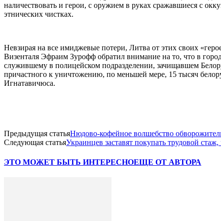
наличествовать и герои, с оружием в руках сражавшиеся с окку
этнических чистках.
Невзирая на все имиджевые потери, Литва от этих своих «геро
Визенталя Эфраим Зурофф обратил внимание на то, что в гор
служившему в полицейском подразделении, зачищавшем Белору
причастного к уничтожению, по меньшей мере, 15 тысяч белор
Игнатавичюса.
Предыдущая статья
Нюдово-кофейное волшебство обворожител
Следующая статья
Украинцев заставят покупать трудовой стаж
ЭТО МОЖЕТ БЫТЬ ИНТЕРЕСНО
ЕЩЕ ОТ АВТОРА