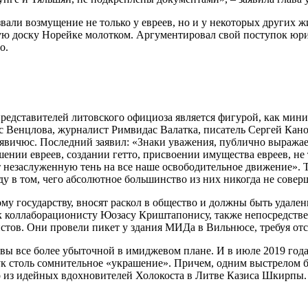
али возмущение не только у евреев, но и у некоторых других жи
ю доску Норейке молотком. Аргументировал свой поступок юрис
то.
 представителей литовского официоза является фигурой, как мин
ас Венцлова, журналист Римвидас Валатка, писатель Сергей Кан
явичюс. Последний заявил: «Знаки уважения, публично выража
ении евреев, создании гетто, присвоении имущества евреев, не
 незаслуженную тень на все наше освободительное движение». 
ду в том, чего абсолютное большинство из них никогда не совер
му государству, вносят раскол в общество и должны быть удален
ик коллаборационисту Юозасу Криштапонису, также непосредстве
стов. Они провели пикет у здания МИДа в Вильнюсе, требуя от
итвы все более убыточной в имиджевом плане. И в июле 2019 г
ук столь сомнительное «украшение». Причем, одним выстрелом б
о из идейных вдохновителей Холокоста в Литве Казиса Шкирпы. 