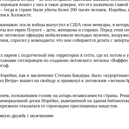
леровцев вошел у них в такое доверие, что его назначили главо
– тогда в стране были убиты более 200 тысяч человек. Норейк
тия в Холокосте.
нишкис после войны выпустил в США свои мемуары, в которых 
убиты все евреи Плунге – дети, женщины и старики. Перед этим о
ие литовские офицеры мобилизовали молодых мужчин, вооружили
ния, спросил у коменданта: что они собираются делать с заперты
евреев с подотчетной ему территории в гетто, где их потом и 
планами гитлеровцев по созданию литовского легиона «Ваффен 
тгоф.
Норейки, как и заключение Степана Бандеры, было «курортным»
л Ветра» вышел на свободу и примкнул к литовским «лесным бра
оем, положившим голову на алтарь независимости страны. Реши
мемориальной доски Норейке, вывешенной на здания библиотеки
призвали отказаться от героизации приспешника нацистов.
пьяную дружбу с мужчинами