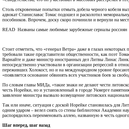
Столь откровенные попытки отмыть добела черного кобеля вызв
адвокат Станиславас Томас подошел и расколотил мемориальну
пособников. Впрочем, доску скоро починили и вернули на мес
READ Названы самые любимые зарубежные сериалы россиян
Стоит отметить, что «генерал Ветра» даже в глазах некоторых
требовали такие представители общественности, как поэт Том
Варнайте и даже министр иностранных дел Литвы Линас Линк
непосредственно участвовали в организации репрессий в отнош
переживших Холокост, но и на международном уровне бросают
«появляется основание обвинять всех участников боев за свобо
По словам главы МИДа, «такие знаки не делают чести литовско
честь Норейки, но и установленный в городе Укмерге памятн
заявление министра вызвало возмущение литовских национали
Так или иначе, ситуация с доской Норейке становилась для Л
одним ударом – велел снять со стены библиотеки Академии на
распорядилось переименовать аллею, названную в честь одног
Шаг вперед, шаг назад