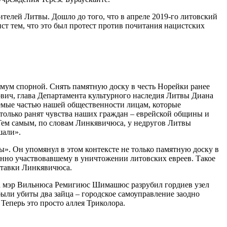
телей Литвы. Дошло до того, что в апреле 2019-го литовский
т тем, что это был протест против почитания нацистских
имум спорной. Снять памятную доску в честь Норейки ранее
ович, глава Департамента культурного наследия Литвы Диана
емые частью нашей общественности лицам, которые
 только ранят чувства наших граждан – еврейской общины и
Тем самым, по словам Линкявичюса, у недругов Литвы
шали».
ы». Он упомянул в этом контексте не только памятную доску в
нно участвовавшему в уничтожении литовских евреев. Такое
ставки Линкявичюса.
ода мэр Вильнюса Ремигиюс Шимашюс разрубил гордиев узел
ыли убиты два зайца – городское самоуправление заодно
Теперь это просто аллея Триколора.