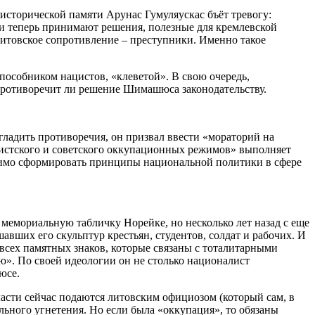
сторической памяти Арунас Гумуляускас бъёт тревогу:
 и теперь принимают решения, полезные для кремлевской
 литовское сопротивление – преступники. Именно такое
пособником нацистов, «клеветой». В свою очередь,
противоречит ли решение Шимашюса законодательству.
сгладить противоречия, он призвал ввести «мораторий на
ацистского и советского оккупационных режимов» выполняет
одимо сформировать принципы национальной политики в сфере
мемориальную табличку Норейке, но несколько лет назад с еще
авших его скульптур крестьян, студентов, солдат и рабочих. И
всех памятных знаков, которые связаны с тоталитарными
ю». По своей идеологии он не столько националист
нюсе.
власти сейчас подаются литовским официозом (который сам, в
льного угнетения. Но если была «оккупация», то обязаны