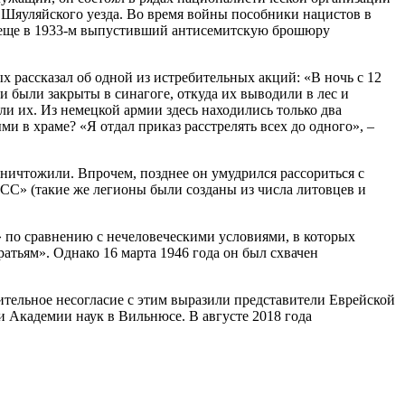
й Шяуляйского уезда. Во время войны пособники нацистов в
а, еще в 1933-м выпустивший антисемитскую брошюру
рассказал об одной из истребительных акций: «В ночь с 12
ни были закрыты в синагоге, откуда их выводили в лес и
 их. Из немецкой армии здесь находились только два
ми в храме? «Я отдал приказ расстрелять всех до одного», –
уничтожили. Впрочем, позднее он умудрился рассориться с
СС» (такие же легионы были созданы из числа литовцев и
 по сравнению с нечеловеческими условиями, в которых
тьям». Однако 16 марта 1946 года он был схвачен
тельное несогласие с этим выразили представители Еврейской
 Академии наук в Вильнюсе. В августе 2018 года