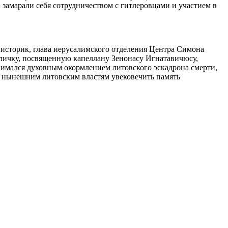
, замарали себя сотрудничеством с гитлеровцами и участием в
й историк, глава иерусалимского отделения Центра Симона
бличку, посвященную капеллану Зенонасу Игнатавичюсу,
нимался духовным окормлением литовского эскадрона смерти,
ли нынешним литовским властям увековечить память