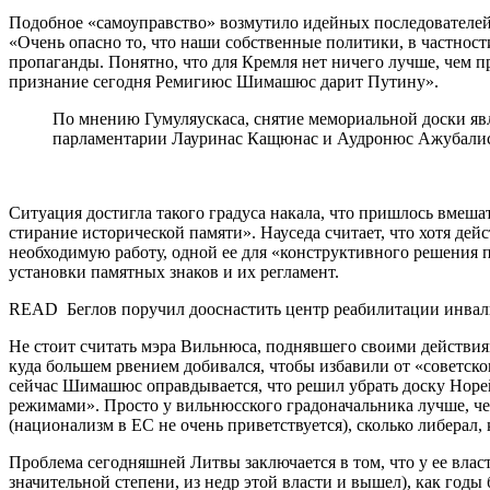
Подобное «самоуправство» возмутило идейных последователей
«Очень опасно то, что наши собственные политики, в частнос
пропаганды. Понятно, что для Кремля нет ничего лучше, чем п
признание сегодня Ремигиюс Шимашюс дарит Путину».
По мнению Гумуляускаса, снятие мемориальной доски явл
парламентарии Лауринас Кащюнас и Аудронюс Ажубалис 
Ситуация достигла такого градуса накала, что пришлось вмешат
стирание исторической памяти». Науседа считает, что хотя д
необходимую работу, одной ее для «конструктивного решения
установки памятных знаков и их регламент.
READ Беглов поручил дооснастить центр реабилитации инва
Не стоит считать мэра Вильнюса, поднявшего своими действия
куда большем рвением добивался, чтобы избавили от «советско
сейчас Шимашюс оправдывается, что решил убрать доску Норе
режимами». Просто у вильнюсского градоначальника лучше, че
(национализм в ЕС не очень приветствуется), сколько либерал
Проблема сегодняшней Литвы заключается в том, что у ее власт
значительной степени, из недр этой власти и вышел), как год