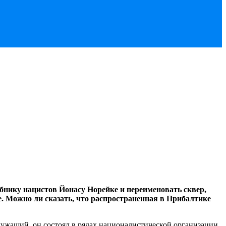
нику нацистов Йонасу Норейке и переименовать сквер,
. Можно ли сказать, что распространенная в Прибалтике
лужащий, он состоял в рядах националистической организации