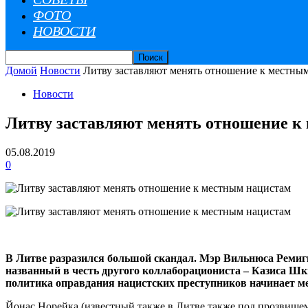
ФОТО
НОВОСТИ
Домой
Новости
Литву заставляют менять отношение к местны
Новости
Литву заставляют менять отношение к
05.08.2019
0
В Литве разразился большой скандал. Мэр Вильнюса Реми
названный в честь другого коллаборациониста – Казиса Шк
политика оправдания нацистских преступников начинает м
Йонас Норейка (известный также в Литве также под прозвищем