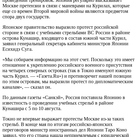
проведении тренировок. Япония регулярно высказывает
Москве претензии в связи с маневрами на Курилах, которые
еще со времен Второй мировой войны являются предметом
спора двух государств.
Японское правительство выразило протест российской
стороне в связи с учебными стрельбами ВС России в районе
острова Кунашир, входящего в состав южной части Курил,
заявил генеральный секретарь кабинета министров Японии
Есихидэ Суга.
«Мы собираем информацию на этот счет. Поскольку это имеет
отношение к укреплению российского военного присутствия
на четырех северных островах (так в Токио именуют южную
часть Курил. — «Газета.Ru») и противоречит нашей позиции
по этим островам, мы выразили протест по дипломатическим
каналам», — сказал он.
По данным газеты «Санкэй», Россия поставила Японию в
известность о проведении учебных стрельб в районе
Кунашира с 5 по 10 августа.
Токио не впервые выражает протесты Москве из-за таких
стрельб. В конце мая по итогам российско-японских
переговоров министр иностранных дел Японии Таро Коно
заявил, что его страна нашла неприемлемым с юридической