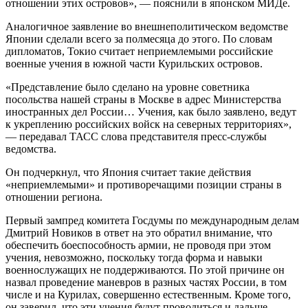
отношении этих островов», — пояснили в японском МИДе.
Аналогичное заявление во внешнеполитическом ведомстве
Японии сделали всего за полмесяца до этого. По словам
дипломатов, Токио считает неприемлемыми российские
военные учения в южной части Курильских островов.
«Представление было сделано на уровне советника
посольства нашей страны в Москве в адрес Министерства
иностранных дел России… Учения, как было заявлено, ведут
к укреплению российских войск на северных территориях»,
— передавал ТАСС слова представителя пресс-службы
ведомства.
Он подчеркнул, что Япония считает такие действия
«неприемлемыми» и противоречащими позиции страны в
отношении региона.
Первый зампред комитета Госдумы по международным делам
Дмитрий Новиков в ответ на это обратил внимание, что
обеспечить боеспособность армии, не проводя при этом
учения, невозможно, поскольку тогда форма и навыки
военнослужащих не поддерживаются. По этой причине он
назвал проведение маневров в разных частях России, в том
числе и на Курилах, совершенно естественным. Кроме того,
он заверил, что эти учения будут проводиться и дальше.