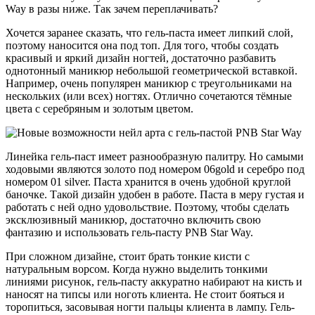
Way в разы ниже. Так зачем переплачивать?
Хочется заранее сказать, что гель-паста имеет липкий слой,
поэтому наносится она под топ. Для того, чтобы создать
красивый и яркий дизайн ногтей, достаточно разбавить
однотонный маникюр небольшой геометрической вставкой.
Например, очень популярен маникюр с треугольниками на
нескольких (или всех) ногтях. Отлично сочетаются тёмные
цвета с серебряным и золотым цветом.
Линейка гель-паст имеет разнообразную палитру. Но самыми
ходовыми являются золото под номером 06gold и серебро под
номером 01 silver. Паста хранится в очень удобной круглой
баночке. Такой дизайн удобен в работе. Паста в меру густая и
работать с ней одно удовольствие. Поэтому, чтобы сделать
эксклюзивный маникюр, достаточно включить свою
фантазию и использовать гель-пасту PNB Star Way.
При сложном дизайне, стоит брать тонкие кисти с
натуральным ворсом. Когда нужно выделить тонкими
линиями рисунок, гель-пасту аккуратно набирают на кисть и
наносят на типсы или ноготь клиента. Не стоит бояться и
торопиться, засовывая ногти пальцы клиента в лампу. Гель-