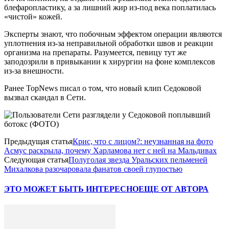
блефаропластику, а за лишний жир из-под века поплатилась
«чистой» кожей.
Эксперты знают, что побочным эффектом операции являются
уплотнения из-за неправильной обработки швов и реакции
организма на препараты. Разумеется, певицу тут же
заподозрили в привыкании к хирургии на фоне комплексов
из-за внешности.
Ранее TopNews писал о том, что новый клип Седоковой
вызвал скандал в Сети.
Предыдущая статья
Крис, что с лицом?: неузнанная на фото
Асмус раскрыла, почему Харламова нет с ней на Мальдивах
Следующая статья
Полуголая звезда Уральских пельменей
Михалкова разочаровала фанатов своей глупостью
ЭТО МОЖЕТ БЫТЬ ИНТЕРЕСНО
ЕЩЕ ОТ АВТОРА