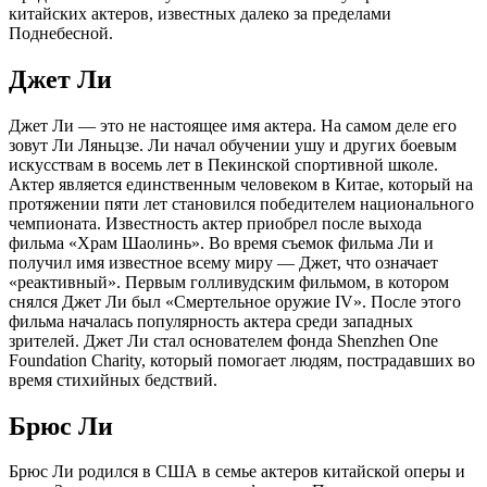
китайских актеров, известных далеко за пределами
Поднебесной.
Джет Ли
Джет Ли — это не настоящее имя актера. На самом деле его
зовут Ли Ляньцзе. Ли начал обучении ушу и других боевым
искусствам в восемь лет в Пекинской спортивной школе.
Актер является единственным человеком в Китае, который на
протяжении пяти лет становился победителем национального
чемпионата. Известность актер приобрел после выхода
фильма «Храм Шаолинь». Во время съемок фильма Ли и
получил имя известное всему миру — Джет, что означает
«реактивный». Первым голливудским фильмом, в котором
снялся Джет Ли был «Смертельное оружие IV». После этого
фильма началась популярность актера среди западных
зрителей. Джет Ли стал основателем фонда Shenzhen One
Foundation Charity, который помогает людям, пострадавших во
время стихийных бедствий.
Брюс Ли
Брюс Ли родился в США в семье актеров китайской оперы и