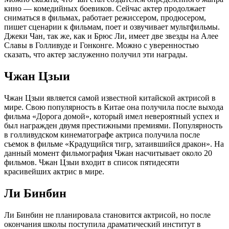
кино — комедийных боевиков. Сейчас актер продолжает
сниматься в фильмах, работает режиссером, продюсером,
пишет сценарии к фильмам, поет и озвучивает мультфильмы.
Джеки Чан, так же, как и Брюс Ли, имеет две звезды на Алее
Славы в Голливуде и Гонконге. Можно с уверенностью
сказать, что актер заслуженно получил эти награды.
Чжан Цзыи
Чжан Цзыи является самой известной китайской актрисой в
мире. Свою популярность в Китае она получила после выхода
фильма «Дорога домой», который имел невероятный успех и
был награжден двумя престижными премиями. Популярность
в голливудском кинематографе актриса получила после
съемок в фильме «Крадущийся тигр, затаившийся дракон». На
данный момент фильмография Чжан насчитывает около 20
фильмов. Чжан Цзыи входит в список пятидесяти
красивейших актрис в мире.
Ли Бинбин
Ли Бинбин не планировала становится актрисой, но после
окончания школы поступила драматический институт в