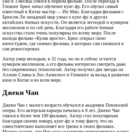
уже в 3 месяца снялся в первом фильме. После переезда в
Гонконг Брюс начал обучение кунг-фу. Его обучал самый
известный в Китае мастер — Ип Ман. Благодаря фильмам с
Брюсом Ли западный мир узнал о кунг-фу и других
китайских боевых искусств. Он является легендой и кумиром
миллионов и по сей день. Благодаря его работе боевые
искусства стали очень популярны по всему миру. После
выхода фильма «Кулак ярости», Брюс открыл свою
киностудию, где снимал фильмы, в которых сам снимался и
сам режиссировал.
Актер умер молодым, в 32 года, но он и сейчас остается
кумиром миллионов, а его фильмы интересно смотреть даже
без современных технологий. Актер получил две звезды на
Аллеях Славы в Лос-Анжелесе и Гонконге за вклад в развитие
кино в Китае и во всем мире.
Джеки Чан
Джеки Чан с малого возраста обучался в академии Пекинской
оперы. Его актерская карьера началась в 8 лет. Джеки Чан
снялся в более чем 100 фильмах. Актер стал популярным
благодаря своему юмору, кунг-фу и тому факту, что он
самостоятельно выполняет все трюки в своих фильмах.
Можно сказать, что Чан стал создателем определенного жанра