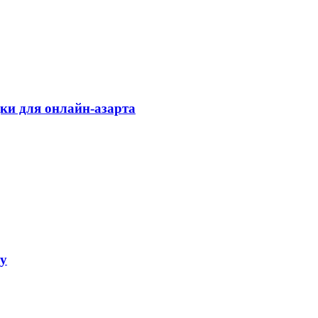
дки для онлайн-азарта
ку