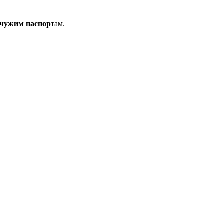
 чужим паспор
там.