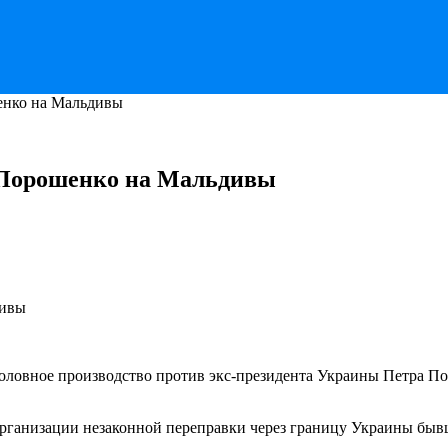
шенко на Мальдивы
и Порошенко на Мальдивы
оловное производство против экс-президента Украины Петра П
организации незаконной переправки через границу Украины быв