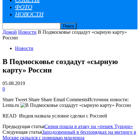
ФОТО
НОВОСТИ
Домой
Новости
В Подмосковье создадут «сырную карту»
России
Новости
В Подмосковье создадут «сырную
карту» России
05.08.2019
0
Share
Tweet
Share
Share
Email
CommentsИсточник новости:
Lenta.ru
READ Индия назвала условие сделки с Россией
Предыдущая статья
Сирия пошла в атаку на «пешек Турции»
Следующая статья
Заподозренный в беспорядках на митинге в
Москве скрылся с помощью младенца