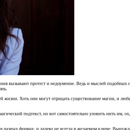
ния вызывают протест и недоумение. Ведь и мыслей подобных н
знь.
й жизни. Хоть они могут отрицать существование магии, и любы
магический подтекст, но вот самостоятельно уловить нить им, о
 в разных формах, и далеко не всегда в желаемом ключе. Вынужд