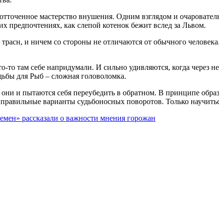
 отточенное мастерство внушения. Одним взглядом и очаровательн
их предпочтениях, как слепой котенок бежит вслед за Львом.
 трасн, и ничем со стороны не отличаются от обычного человека
то-то там себе напридумали. И сильно удивляются, когда через 
удьбы для Рыб – сложная головоломка.
 они и пытаются себя переубедить в обратном. В принципе образ
 правильные варианты судьбоносных поворотов. Только научиться
емен» рассказали о важности мнения горожан