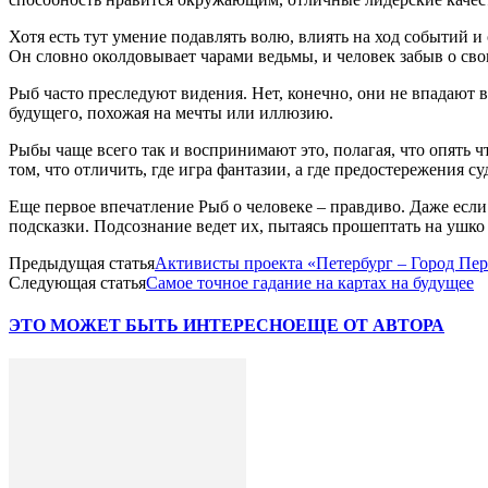
Хотя есть тут умение подавлять волю, влиять на ход событий и
Он словно околдовывает чарами ведьмы, и человек забыв о сво
Рыб часто преследуют видения. Нет, конечно, они не впадают в
будущего, похожая на мечты или иллюзию.
Рыбы чаще всего так и воспринимают это, полагая, что опять ч
том, что отличить, где игра фантазии, а где предостережения с
Еще первое впечатление Рыб о человеке – правдиво. Даже если
подсказки. Подсознание ведет их, пытаясь прошептать на ушко
Предыдущая статья
Активисты проекта «Петербург – Город Пер
Следующая статья
Самое точное гадание на картах на будущее
ЭТО МОЖЕТ БЫТЬ ИНТЕРЕСНО
ЕЩЕ ОТ АВТОРА