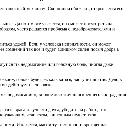
ает защитный механизм, Скорпиона обижают, открывается его
ильные. Да потом все уляжется, он сможет посмотреть на
образом, часто решается проблема с недоброжелателями и
ться удачей. Если у человека неприятности, он может
ез сомнений так все и будет. Слишком силен посыл добра в
огут снять недомогание или головную боль, иногда даже
бакой», голова будет раскалываться, наступит апатия. Дело в
воздействует на человека.
ся с недомоганием, вполне достаточно искреннего сострадания
тить врага и лучшего друга, убедить на работе, что
 окружающих, человеком, лишенным недостатков.
за ними. И кажется, магии тут нет, просто врожденная