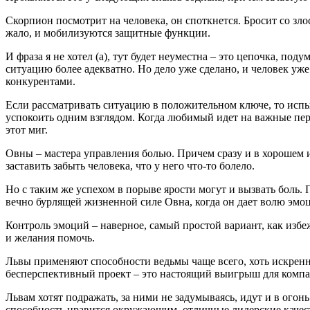
Скорпион посмотрит на человека, он споткнется. Бросит со з
жало, и мобилизуются защитные функции.
И фраза я не хотел (а), тут будет неуместна – это цепочка, п
ситуацию более адекватно. Но дело уже сделано, и человек уж
конкурентами.
Если рассматривать ситуацию в положительном ключе, то испы
успокоить одним взглядом. Когда любимый идет на важные пере
этот миг.
Овны – мастера управления болью. Причем сразу и в хорошем и
заставить забыть человека, что у него что-то болело.
Но с таким же успехом в порыве ярости могут и вызвать боль. 
вечно бурлящей жизненной силе Овна, когда он дает волю эмо
Контроль эмоций – наверное, самый простой вариант, как избе
и желания помочь.
Львы применяют способности ведьмы чаще всего, хоть искренне 
бесперспективный проект – это настоящий выигрыш для компан
Львам хотят подражать, за ними не задумываясь, идут и в огонь
способность нравится окружающим, отличные лидерские качес