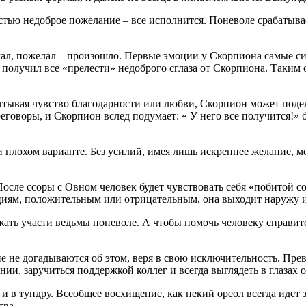
лостью недоброе пожелание – все исполнится. Поневоле срабатыв
одумал, пожелал – произошло. Первые эмоции у Скорпиона самые с
е получил все «прелести» недоброго сглаза от Скорпиона. Таким 
тывая чувство благодарности или любви, Скорпион может подели
говоры, и Скорпион вслед подумает: « У него все получится!» б
 плохом варианте. Без усилий, имея лишь искреннее желание, м
После ссоры с Овном человек будет чувствовать себя «побитой со
циям, положительным или отрицательным, она выходит наружу и 
жать участи ведьмы поневоле. А чтобы помочь человеку справит
не догадываются об этом, веря в свою исключительность. Превра
ии, заручиться поддержкой коллег и всегда выглядеть в глазах
 и в тундру. Всеобщее восхищение, как некий ореол всегда идет 
тва.