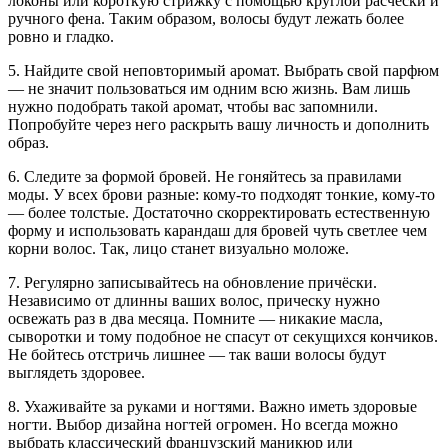
локоны или короткую стрижку с помощью круглой расчёски и
ручного фена. Таким образом, волосы будут лежать более
ровно и гладко.
5. Найдите свой неповторимый аромат. Выбрать свой парфюм
— не значит пользоваться им одним всю жизнь. Вам лишь
нужно подобрать такой аромат, чтобы вас запомнили.
Попробуйте через него раскрыть вашу личность и дополнить
образ.
6. Следите за формой бровей. Не гоняйтесь за правилами
моды. У всех брови разные: кому-то подходят тонкие, кому-то
— более толстые. Достаточно скорректировать естественную
форму и использовать карандаш для бровей чуть светлее чем
корни волос. Так, лицо станет визуально моложе.
7. Регулярно записывайтесь на обновление причёски.
Независимо от длинны ваших волос, прическу нужно
освежать раз в два месяца. Помните — никакие масла,
сыворотки и тому подобное не спасут от секущихся кончиков.
Не бойтесь отстричь лишнее — так ваши волосы будут
выглядеть здоровее.
8. Ухаживайте за руками и ногтями. Важно иметь здоровые
ногти. Выбор дизайна ногтей огромен. Но всегда можно
выбрать классический французский маникюр или