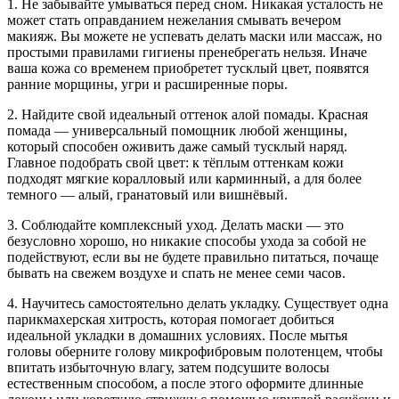
1. Не забывайте умываться перед сном. Никакая усталость не
может стать оправданием нежелания смывать вечером
макияж. Вы можете не успевать делать маски или массаж, но
простыми правилами гигиены пренебрегать нельзя. Иначе
ваша кожа со временем приобретет тусклый цвет, появятся
ранние морщины, угри и расширенные поры.
2. Найдите свой идеальный оттенок алой помады. Красная
помада — универсальный помощник любой женщины,
который способен оживить даже самый тусклый наряд.
Главное подобрать свой цвет: к тёплым оттенкам кожи
подходят мягкие коралловый или карминный, а для более
темного — алый, гранатовый или вишнёвый.
3. Соблюдайте комплексный уход. Делать маски — это
безусловно хорошо, но никакие способы ухода за собой не
подействуют, если вы не будете правильно питаться, почаще
бывать на свежем воздухе и спать не менее семи часов.
4. Научитесь самостоятельно делать укладку. Существует одна
парикмахерская хитрость, которая помогает добиться
идеальной укладки в домашних условиях. После мытья
головы оберните голову микрофибровым полотенцем, чтобы
впитать избыточную влагу, затем подсушите волосы
естественным способом, а после этого оформите длинные