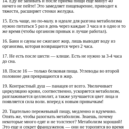
14. Еду не запивать и после приема пищи еще минут 40
ничего не пейте! Это замедляет пищеварение, приводит к
тяжести, расширяет стенки желудка.
15. Есть чаще, но по-малу. в идеале для разгона метаболизма
нужно питаться 5 раз в день через каждые 3 часа и в одно и то
же время (чтобы организм привык и лучше работал).
16. Бани и сауны не сжигают жир, лишь выводят воду из
организма, которая возвращается через 2 часа.
17. Не есть после шести — клише. Есть не нужно за 3-4 часа
до сна.
18. После 16 — только белковая пища. Углеводы во второй
половине дня превращаются в жир.
19. Контрастный душ — панацея от всего. Увеличивает
циркуляцию крови, соотвественно, ускоряется метаболизм,
разглаживается целлюлит, а также улучшается цвет лица и
появляется сила воли. вперед к новым привычкам!
20. Тщательно пережевывай пищу, медленно и вдумчиво.
Опять же, чтобы разогнать метаболизм. Знаешь, почему
некоторые много едят и не толстеют? Метаболизм хороший!
Это еще и секрет француженок — они не торопятся во время