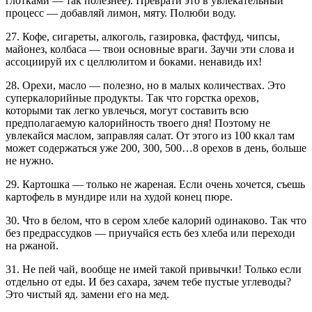
глотками — так полезнее). Преврати это в увлекательный
процесс — добавляй лимон, мяту. Полюби воду.
27. Кофе, сигареты, алкоголь, газировка, фастфуд, чипсы,
майонез, колбаса — твои основные враги. Заучи эти слова и
ассоциируй их с целлюлитом и боками. ненавидь их!
28. Орехи, масло — полезно, но в малых количествах. Это
суперкалорийные продукты. Так что горстка орехов,
которыми так легко увлечься, могут составить всю
предполагаемую калорийность твоего дня! Поэтому не
увлекайся маслом, заправляя салат. От этого из 100 ккал там
может содержаться уже 200, 300, 500…8 орехов в день, больше
не нужно.
29. Картошка — только не жареная. Если очень хочется, съешь
картофель в мундире или на худой конец пюре.
30. Что в белом, что в сером хлебе калорий одинаково. Так что
без предрассудков — приучайся есть без хлеба или переходи
на ржаной.
31. Не пей чай, вообще не имей такой привычки! Только если
отдельно от еды. И без сахара, зачем тебе пустые углеводы?
Это чистый яд. замени его на мед.