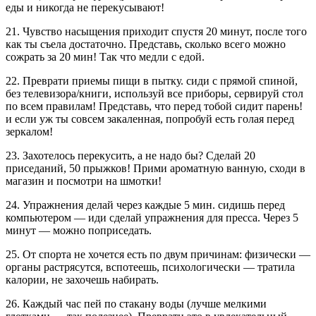
еды и никогда не перекусывают!
21. Чувство насыщения приходит спустя 20 минут, после того
как ты съела достаточно. Представь, сколько всего можно
сожрать за 20 мин! Так что медли с едой.
22. Преврати приемы пищи в пытку. сиди с прямой спиной,
без телевизора/книги, используй все приборы, сервируй стол
по всем правилам! Представь, что перед тобой сидит парень!
и если уж ты совсем закаленная, попробуй есть голая перед
зеркалом!
23. Захотелось перекусить, а не надо бы? Сделай 20
приседаний, 50 прыжков! Прими ароматную ванную, сходи в
магазин и посмотри на шмотки!
24. Упражнения делай через каждые 5 мин. сидишь перед
компьютером — иди сделай упражнения для пресса. Через 5
минут — можно поприседать.
25. От спорта не хочется есть по двум причинам: физически —
органы растрясутся, вспотеешь, психологически — тратила
калории, не захочешь набирать.
26. Каждый час пей по стакану воды (лучше мелкими