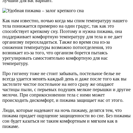
лучший для вас вариант.
Как нам известно, ночью когда мы спим температуру нашего
тела понижается примерно на один градус, так как это
способствует крепкому сну. Поэтому и нужна пижама, она
поддерживает комфортную температуру для тела и не дает
организму переохладиться. Также во время сна из-за
снижения температуры возможно потоотделения, это
возникает из-за того, что организм борется пытаясь
урегулировать самостоятельно комфортную для нас
температуру.
Про гигиену тоже не стоит забывать, постельное белье не
всегда удается менять каждый день и даже после того как вы
застелите чистое постельное на него сразу же опадают
частицы пыли, с перьевых подушек мелкие перышки и другие
мелочи. При соприкосновении тела с ними может
происходить дискомфорт, и пижама защищает нас от этого.
Люди, которые надевают на ночь пижаму, делятся тем, что
пижама придает ощущение защищенности во сне. Без пижамы
сон будет казаться не таким комфортным и мягким как в
пижаме.