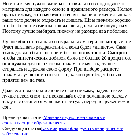
Но и пижаму нужно выбирать правильно из подходящего
материала для каждого сезона и правильного размера. Нельзя
брать пижаму, которая будет стеснять ваши движения так как
ваше тело должно отдыхать и дышать. Швы пижамы хорошо
что бы были незаметны, так же швы должны не ощущаться.
Поэтому лучше выбирать пижаму на размера два побольше.
Лучше вбирать ткань из натуральных материлов который, не
будет вызывать раздражений, а кожа будет «дышать». Сама
ткань должна быть ровной и без шероховатостей. Смотрите
чтобы синтетических добавок было не больше 20 процентов,
они нужны для того что бы пижама не мялась, лучше
стиралась и держала свою форму. При выборе расцвете
пижамы лучше опираться на то, какой цвет будет больше
приятен вам на глаз.
Даже если вы сильно любите свою пижаму, надевайте её
лучше перед сном, не прекращайте её в домашнюю одежду,
так у вас останется маленький ритуал, перед погружением в
сон.
Предыдущая статья
Маленькие, но очень важные
составляющие образа невесты
Следующая статья
Как вовремя обнаружить венерическое
заболевание