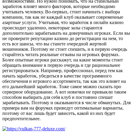
возможностями. Но нужно понимать, что на стабильный
заработок влияет много факторов, которые необходимо
учитывать человеку. Во-первых, стоит начинать с выбора
компании, так как не каждый клуб оказывает современные
азартные услуги. Учитывая, что заработок в онлайн казино
происходит удаленно, некоторые залы стараются
дополнительно зарабатывать на доверчивых игроках. Если вы
не проверите репутацию казино до регистрации на нем, то
есть все шансы, что вы станете очередной жертвой
мошенников. Поэтому не стоит спешить, и в первую очередь
старайтесь читать реальные отзывы на игровых форумах.
Более опытные игроки расскажут, на какие моменты стоит
обращать внимание в первую очередь и где рациональнее
регистрироваться. Например, профессионал, перед тем как
начать заработок, убедиться в качестве программного
обеспечения и игрового ассортимента, так как это влияет на
его дальнейший заработок. Тоже самое можно сказать про
серверное оборудование. А вот новички не привыкли таким
способом выбирать для себя клуб и постоянно спешат
зарабатывать. Поэтому и оказываются в числе обманутых. Для
примера вам на форумах приведут оптимальные варианты,
поэтому от вас лишь будет зависеть, какой из них будет
предпочтительнее.