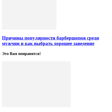
Причины популярности барбершопов среди
мужчин и как выбрать хорошее заведение
Это Вам понравится!