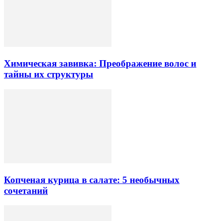
Химическая завивка: Преображение волос и
тайны их структуры
Копченая курица в салате: 5 необычных
сочетаний