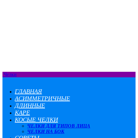
Челки
ГЛАВНАЯ
АСИММЕТРИЧНЫЕ
ДЛИННЫЕ
КАРЕ
КОСЫЕ ЧЕЛКИ
ЧЕЛКИ ДЛЯ ТИПОВ ЛИЦА
ЧЕЛКИ НА БОК
СОВЕТЫ