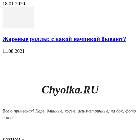
18.01.2020
Жареные роллы: с какой начинкой бывают?
11.08.2021
Chyolka.RU
Все о прическах! Каре, длинные, косые, асимметричные, на бок, фото
и т.д.
СВЯЗЬ: