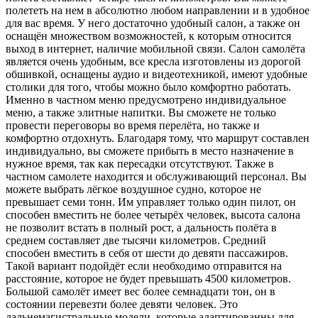
полететь на нем в абсолютно любом направлении и в удобное
для вас время. У него достаточно удобный салон, а также он
оснащён множеством возможностей, к которым относится
выход в интернет, наличие мобильной связи. Салон самолёта
является очень удобным, все кресла изготовлены из дорогой
обшивкой, оснащены аудио и видеотехникой, имеют удобные
столики для того, чтобы можно было комфортно работать.
Именно в частном меню предусмотрено индивидуальное
меню, а также элитные напитки. Вы сможете не только
провести переговоры во время перелёта, но также и
комфортно отдохнуть. Благодаря тому, что маршрут составлен
индивидуально, вы сможете прибыть в место назначение в
нужное время, так как пересадки отсутствуют. Также в
частном самолете находится и обслуживающий персонал. Вы
можете выбрать лёгкое воздушное судно, которое не
превышает семи тонн. Им управляет только один пилот, он
способен вместить не более четырёх человек, высота салона
не позволит встать в полный рост, а дальность полёта в
среднем составляет две тысячи километров. Средний
способен вместить в себя от шести до девяти пассажиров.
Такой вариант подойдёт если необходимо отправится на
расстояние, которое не будет превышать 4500 километров.
Большой самолёт имеет вес более семнадцати тон, он в
состоянии перевезти более девяти человек. Это
дальнемагистральные модели, которые адаптированны для