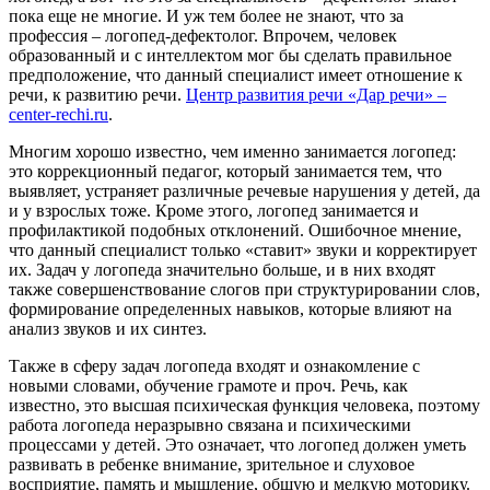
пока еще не многие. И уж тем более не знают, что за
профессия – логопед-дефектолог. Впрочем, человек
образованный и с интеллектом мог бы сделать правильное
предположение, что данный специалист имеет отношение к
речи, к развитию речи.
Центр развития речи «Дар речи» –
center-rechi.ru
.
Многим хорошо известно, чем именно занимается логопед:
это коррекционный педагог, который занимается тем, что
выявляет, устраняет различные речевые нарушения у детей, да
и у взрослых тоже. Кроме этого, логопед занимается и
профилактикой подобных отклонений. Ошибочное мнение,
что данный специалист только «ставит» звуки и корректирует
их. Задач у логопеда значительно больше, и в них входят
также совершенствование слогов при структурировании слов,
формирование определенных навыков, которые влияют на
анализ звуков и их синтез.
Также в сферу задач логопеда входят и ознакомление с
новыми словами, обучение грамоте и проч. Речь, как
известно, это высшая психическая функция человека, поэтому
работа логопеда неразрывно связана и психическими
процессами у детей. Это означает, что логопед должен уметь
развивать в ребенке внимание, зрительное и слуховое
восприятие, память и мышление, общую и мелкую моторику.