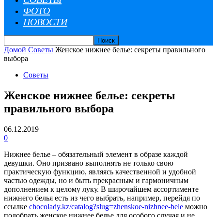
ФОТО
НОВОСТИ
Домой
Советы
Женское нижнее белье: секреты правильного
выбора
Советы
Женское нижнее белье: секреты
правильного выбора
06.12.2019
0
Нижнее белье – обязательный элемент в образе каждой
девушки. Оно призвано выполнять не только свою
практическую функцию, являясь качественной и удобной
частью одежды, но и быть прекрасным и гармоничным
дополнением к целому луку. В широчайшем ассортименте
нижнего белья есть из чего выбрать, например, перейдя по
ссылке
chocolady.kz/catalog?slug=zhenskoe-nizhnee-bele
можно
подобрать женское нижнее белье для особого случая и не