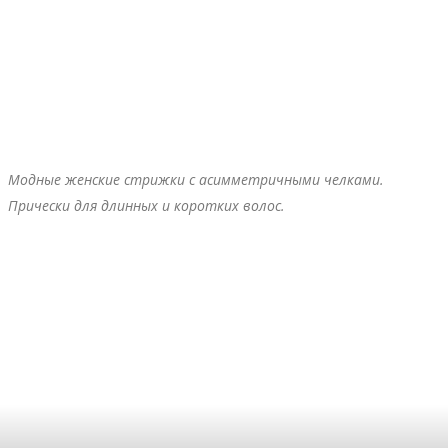
МОДА
НОВОСТИ
ПОИСК
СОВЕТЫ
ФОТО
ЧЕЛКИ ДЛЯ ТИПОВ ЛИЦА
ЧЕЛКИ НА БОК
Модные женские стрижки с асимметричными челками.
Прически для длинных и коротких волос.