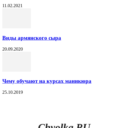
11.02.2021
Виды армянского сыра
20.09.2020
Чему обучают на курсах маникюра
25.10.2019
Chyolka.RU