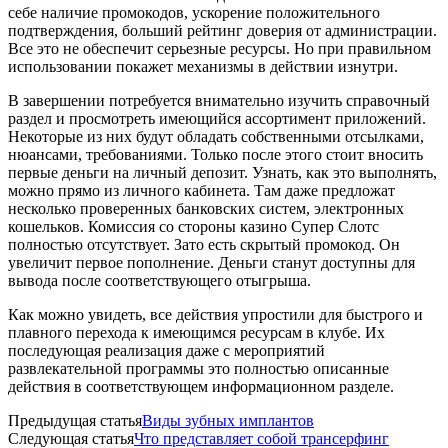
себе наличие промокодов, ускорение положительного
подтверждения, больший рейтинг доверия от администрации.
Все это не обеспечит серьезные ресурсы. Но при правильном
использовании покажет механизмы в действии изнутри.
В завершении потребуется внимательно изучить справочный
раздел и просмотреть имеющийся ассортимент приложений.
Некоторые из них будут обладать собственными отсылками,
нюансами, требованиями. Только после этого стоит вносить
первые деньги на личный депозит. Узнать, как это выполнять,
можно прямо из личного кабинета. Там даже предложат
несколько проверенных банковских систем, электронных
кошельков. Комиссия со стороны казино Супер Слотс
полностью отсутствует. Зато есть скрытый промокод. Он
увеличит первое пополнение. Деньги станут доступны для
вывода после соответствующего отыгрыша.
Как можно увидеть, все действия упростили для быстрого и
плавного перехода к имеющимся ресурсам в клубе. Их
последующая реализация даже с мероприятий
развлекательной программы это полностью описанные
действия в соответствующем информационном разделе.
Предыдущая статья
Виды зубных имплантов
Следующая статья
Что представляет собой трансерфинг