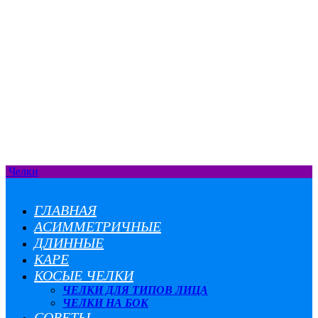
Челки
ГЛАВНАЯ
АСИММЕТРИЧНЫЕ
ДЛИННЫЕ
КАРЕ
КОСЫЕ ЧЕЛКИ
ЧЕЛКИ ДЛЯ ТИПОВ ЛИЦА
ЧЕЛКИ НА БОК
СОВЕТЫ