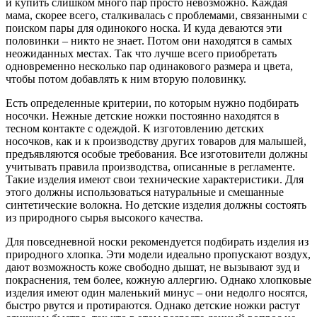
и купить слишком много пар просто невозможно. Каждая
мама, скорее всего, сталкивалась с проблемами, связанными с
поиском пары для одинокого носка. И куда деваются эти
половинки – никто не знает. Потом они находятся в самых
неожиданных местах. Так что лучше всего приобретать
одновременно несколько пар одинакового размера и цвета,
чтобы потом добавлять к ним вторую половинку.
Есть определенные критерии, по которым нужно подбирать
носочки. Нежные детские ножки постоянно находятся в
тесном контакте с одеждой. К изготовлению детских
носочков, как и к производству других товаров для малышей,
предъявляются особые требования. Все изготовители должны
учитывать правила производства, описанные в регламенте.
Такие изделия имеют свои технические характеристики. Для
этого должны использоваться натуральные и смешанные
синтетические волокна. Но детские изделия должны состоять
из природного сырья высокого качества.
Для повседневной носки рекомендуется подбирать изделия из
природного хлопка. Эти модели идеально пропускают воздух,
дают возможность коже свободно дышат, не вызывают зуд и
покраснения, тем более, кожную аллергию. Однако хлопковые
изделия имеют один маленький минус – они недолго носятся,
быстро рвутся и протираются. Однако детские ножки растут