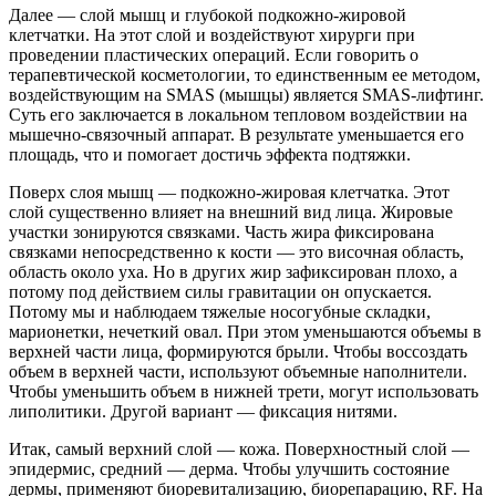
Далее — слой мышц и глубокой подкожно-жировой
клетчатки. На этот слой и воздействуют хирурги при
проведении пластических операций. Если говорить о
терапевтической косметологии, то единственным ее методом,
воздействующим на SMAS (мышцы) является SMAS-лифтинг.
Суть его заключается в локальном тепловом воздействии на
мышечно-связочный аппарат. В результате уменьшается его
площадь, что и помогает достичь эффекта подтяжки.
Поверх слоя мышц — подкожно-жировая клетчатка. Этот
слой существенно влияет на внешний вид лица. Жировые
участки зонируются связками. Часть жира фиксирована
связками непосредственно к кости — это височная область,
область около уха. Но в других жир зафиксирован плохо, а
потому под действием силы гравитации он опускается.
Потому мы и наблюдаем тяжелые носогубные складки,
марионетки, нечеткий овал. При этом уменьшаются объемы в
верхней части лица, формируются брыли. Чтобы воссоздать
объем в верхней части, используют объемные наполнители.
Чтобы уменьшить объем в нижней трети, могут использовать
липолитики. Другой вариант — фиксация нитями.
Итак, самый верхний слой — кожа. Поверхностный слой —
эпидермис, средний — дерма. Чтобы улучшить состояние
дермы, применяют биоревитализацию, биорепарацию, RF. На