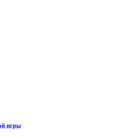
ной игры