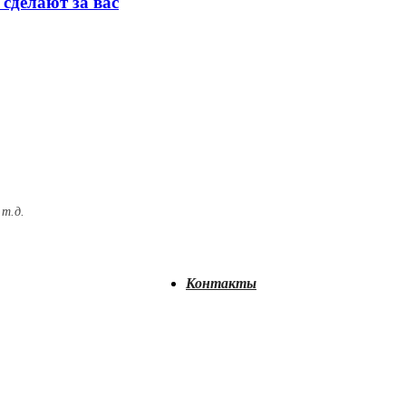
сделают за вас
 т.д.
Контакты