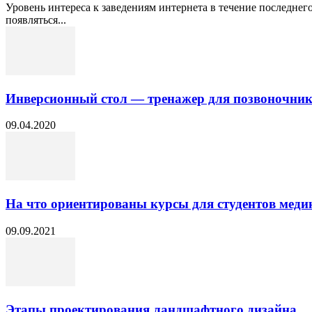
Уровень интереса к заведениям интернета в течение последнего
появляться...
Инверсионный стол — тренажер для позвоночни
09.04.2020
На что ориентированы курсы для студентов меди
09.09.2021
Этапы проектирования ландшафтного дизайна