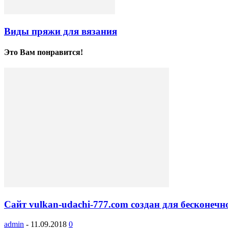
Виды пряжи для вязания
Это Вам понравится!
Сайт vulkan-udachi-777.com создан для бесконеч
admin
-
11.09.2018
0