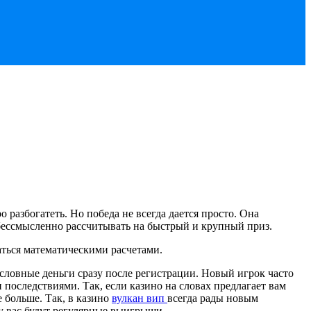
 разбогатеть. Но победа не всегда дается просто. Она
 бессмысленно рассчитывать на быстрый и крупный приз.
каться математическими расчетами.
ословные деньги сразу после регистрации. Новый игрок часто
 последствиями. Так, если казино на словах предлагает вам
е больше. Так, в казино
вулкан вип
всегда рады новым
 у вас будут регулярные выигрыши.