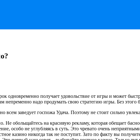
но?
рок одновременно получает удовольствие от игры и может быстро
ам непременно надо продумать свою стратегию игры. Без этого
зино всем заведует госпожа Удача. Поэтому не стоит сильно увле
о. Не обольщайтесь на красивую рекламу, которая обещает басн
ние, особо не углубляясь в суть. Это чревато очень неприятными
стное казино никогда так не поступит. Зато по факту вы получит
. Это первый наш совет – выбирайте честное казино. Только тут