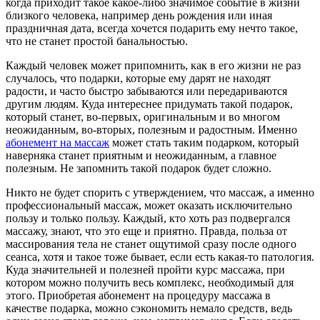
когда приходит такое какое-либо значимое событие в жизни
близкого человека, например день рождения или иная
праздничная дата, всегда хочется подарить ему нечто такое,
что не станет простой банальностью.
Каждый человек может припомнить, как в его жизни не раз
случалось, что подарки, которые ему дарят не находят
радости, и часто быстро забываются или передариваются
другим людям. Куда интереснее придумать такой подарок,
который станет, во-первых, оригинальным и во многом
неожиданным, во-вторых, полезным и радостным. Именно
абонемент на массаж
может стать таким подарком, который
наверняка станет приятным и неожиданным, а главное
полезным. Не запомнить такой подарок будет сложно.
Никто не будет спорить с утверждением, что массаж, а именно
профессиональный массаж, может оказать исключительно
пользу и только пользу. Каждый, кто хоть раз подвергался
массажу, знают, что это еще и приятно. Правда, польза от
массирования тела не станет ощутимой сразу после одного
сеанса, хотя и такое тоже бывает, если есть какая-то патология.
Куда значительней и полезней пройти курс массажа, при
котором можно получить весь комплекс, необходимый для
этого. Приобретая абонемент на процедуру массажа в
качестве подарка, можно сэкономить немало средств, ведь