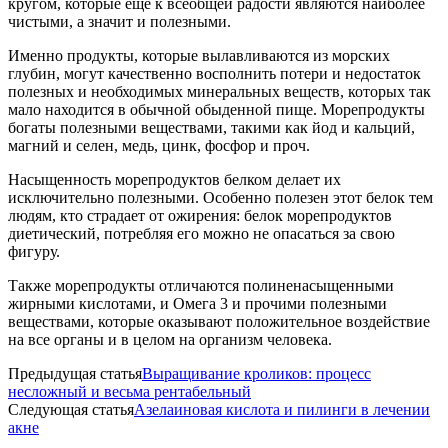
кругом, которые еще к всеобщей радости являются наиболее
чистыми, а значит и полезными.
Именно продукты, которые вылавливаются из морских
глубин, могут качественно восполнить потери и недостаток
полезных и необходимых минеральных веществ, которых так
мало находится в обычной обыденной пище. Морепродукты
богаты полезными веществами, такими как йод и кальций,
магний и селен, медь, цинк, фосфор и проч.
Насыщенность морепродуктов белком делает их
исключительно полезными. Особенно полезен этот белок тем
людям, кто страдает от ожирения: белок морепродуктов
диетический, потребляя его можно не опасаться за свою
фигуру.
Также морепродукты отличаются полиненасыщенными
жирными кислотами, и Омега 3 и прочими полезными
веществами, которые оказывают положительное воздействие
на все органы и в целом на организм человека.
Предыдущая статья
Выращивание кроликов: процесс
несложный и весьма рентабельный
Следующая статья
Азелаиновая кислота и пилинги в лечении
акне