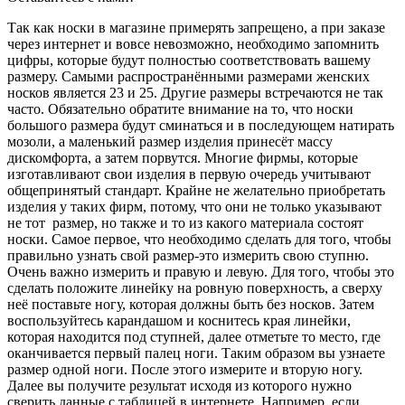
Так как носки в магазине примерять запрещено, а при заказе
через интернет и вовсе невозможно, необходимо запомнить
цифры, которые будут полностью соответствовать вашему
размеру. Самыми распространёнными размерами женских
носков является 23 и 25. Другие размеры встречаются не так
часто. Обязательно обратите внимание на то, что носки
большого размера будут сминаться и в последующем натирать
мозоли, а маленький размер изделия принесёт массу
дискомфорта, а затем порвутся. Многие фирмы, которые
изготавливают свои изделия в первую очередь учитывают
общепринятый стандарт. Крайне не желательно приобретать
изделия у таких фирм, потому, что они не только указывают
не тот размер, но также и то из какого материала состоят
носки. Самое первое, что необходимо сделать для того, чтобы
правильно узнать свой размер-это измерить свою ступню.
Очень важно измерить и правую и левую. Для того, чтобы это
сделать положите линейку на ровную поверхность, а сверху
неё поставьте ногу, которая должны быть без носков. Затем
воспользуйтесь карандашом и коснитесь края линейки,
которая находится под ступней, далее отметьте то место, где
оканчивается первый палец ноги. Таким образом вы узнаете
размер одной ноги. После этого измерите и вторую ногу.
Далее вы получите результат исходя из которого нужно
сверить данные с таблицей в интернете. Например, если