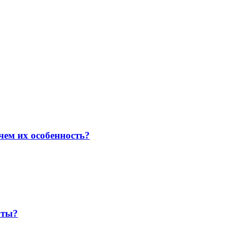
ем их особенность?
оты?