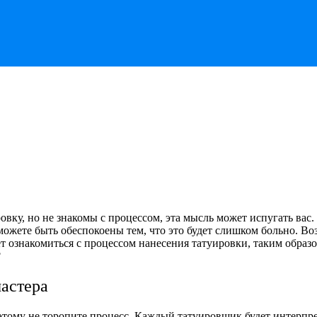
овку, но не знакомы с процессом, эта мысль может испугать вас
 можете быть обеспокоены тем, что это будет слишком больно. Во
 ознакомиться с процессом нанесения татуировки, таким образом,
?
мастера
этому не торопите процесс. Каждый татуировщик будет интерпр