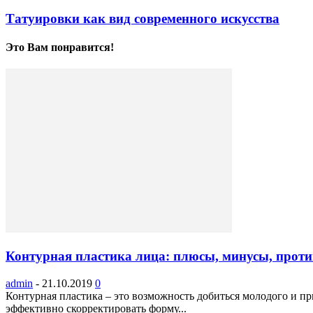
Татуировки как вид современного искусства
Это Вам понравится!
Контурная пластика лица: плюсы, минусы, прот
admin
-
21.10.2019
0
Контурная пластика – это возможность добиться молодого и п
эффективно скорректировать форму...