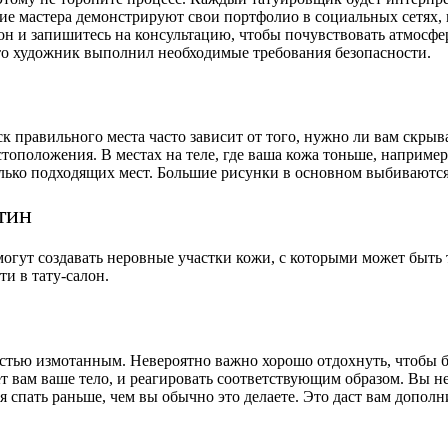
ие мастера демонстрируют свои портфолио в социальных сетях, 
он и запишитесь на консультацию, чтобы почувствовать атмосферу
то художник выполнил необходимые требования безопасности.
 правильного места часто зависит от того, нужно ли вам скрыва
тоположения. В местах на теле, где ваша кожа тоньше, например
колько подходящих мест. Большие рисунки в основном выбиваются
тин
гут создавать неровные участки кожи, с которыми может быть 
ти в тату-салон.
остью измотанным. Невероятно важно хорошо отдохнуть, чтобы бы
т вам ваше тело, и реагировать соответствующим образом. Вы не
 спать раньше, чем вы обычно это делаете. Это даст вам дополн