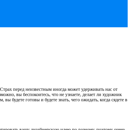
. Страх перед неизвестным иногда может удерживать нас от
зможно, вы беспокоитесь, что не узнаете, делает ли художник
 вы будете готовы и будете знать, чего ожидать, когда сядете в
етировать вашу дизайнерскую идею по-разному, поэтому очень