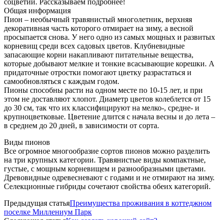
соцветий. Рассказываем подробнее!
Общая информация
Пион – необычный травянистый многолетник, верхняя
декоративная часть которого отмирает на зиму, а весной
просыпается снова. У него одно из самых мощных и развитых
корневищ среди всех садовых цветов. Клубневидные
запасающие корни накапливают питательные вещества,
которые добывают мелкие и тонкие всасывающие корешки. А
придаточные отростки помогают цветку разрастаться и
самообновляться с каждым годом.
Пионы способны расти на одном месте по 10-15 лет, и при
этом не доставляют хлопот. Диаметр цветов колеблется от 15
до 30 см, так что их классифицируют на мелко-, средне- и
крупноцветковые. Цветение длится с начала весны и до лета –
в среднем до 20 дней, в зависимости от сорта.
Виды пионов
Все огромное многообразие сортов пионов можно разделить
на три крупных категории. Травянистые виды компактные,
густые, с мощным корневищем и разнообразными цветами.
Древовидные одревесневают с годами и не отмирают на зиму.
Селекционные гибриды сочетают свойства обеих категорий.
Предыдущая статья
Преимущества проживания в коттеджном
поселке Миллениум Парк