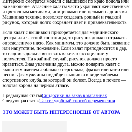
Интересно смотрятся модели с вышивкой по краю подола или
на капюшоне. Атласные халаты часто украшают женственным
и цветочным мотивами, инициалами или целыми надписями.
Машинная техника позволяет создавать ровный и гладкий
рисунок, который долго сохраняет цвет и привлекательность.
Если халат с вышивкой приобретается для медицинского
центра или частной гостиницы, то рисунок должен отражать
определенную идею. Как минимум, это должно быть название
или напутствие, пожелание. Если халат преподносится в дар,
то надпись должна вызывать какие-то ассоциации у
получателя. На крайний случай, рисунок должен просто
нравиться. Зная увлечения друга, можно подарить халат с
вышитым именем любимого персонажа, фразой или кино или
песни. Для мужчины подойдет вышивка в виде эмблемы
спортивного клуба, за который он болеет. Всегда в почете —
золотая корона на черном атласе.
Предыдущая статья
Скидосики на заказ в магазинах
Следующая статья
Такси: удобный способ перемещения
ЭТО МОЖЕТ БЫТЬ ИНТЕРЕСНО
ЕЩЕ ОТ АВТОРА