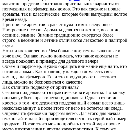
магазине представлены только оригинальные варианты от
популярных парфюмерных домов. Это как свежие и новые
ароматы, так и классические, которые были выпущены долгое
время назад.
При поиске ароматов в расчет нужно взять следующее:
Настроение и сезон. Ароматы делятся на летние, весенние,
осенние, зимние. Зимние традиционно смотрятся более
строго, а весенние и летние отличаются легкостью и палитрой
вкуса.
Ноты и их количество. Чем больше нот, тем насыщенные и
ярче вкус. Однако нужно понимать, что такие ароматы не
всегда подходят, к примеру, для делового вечера.
Объем и парфюмер. Нужно обращать внимание еще на то, кто
готовил аромат. Как правило, у каждого дома есть своя
команда парфюмеров. Если это продукция от известного
лица, можно не беспокоиться о качестве.
Как отличить подделку от оригинала?
Сегодня подделываются практически все ароматы. По запаху
они могут быть практически одинаковы. Однако отличие
кроется в том, что держится подделанный аромат всего лишь
несколько минут, а после этого от него не остается ни следа.
Определить фейковый парфюм легко. Для этого для начала
нужно зайти на сайт производителя и узнать серийный номер
продукта. После этого можно пробить по этой маркировке
место изготовления и другие характеристики. К тому же