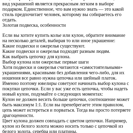
вид украшений является прекрасным легким в выборе
подарком.
Единственное, что вам нужно знать — это какой
стиль предпочитает человек, которому вы собираетесь его
отдать.
Золотая подвеска, особенности
Если вы хотите купить колье или кулон, обратите внимание
на несколько деталей, выбирая то или иное украшение:
Какие подвески и ожерелья существуют.
Какие подвески и ожерелья подходят разным людям.
Как выбрать цепочку для кулона.
Выбор кулона или ожерелья: первые шаги
Хотя подвески и ожерелья считаются «самостоятельными»
украшениями, красивыми без добавления чего-либо, для их
ношения все равно нужна цепочка или шейный платок.
Именно поэтому ювелиры советуют начинать выбор кулона с
покупки цепочки. Если у вас уже есть цепочка, чтобы надеть
новый кулон, подумайте о следующих моментах:
Кулон не должен весить больше цепочки, соотношение может
быть максимум 1:1. Если вы пренебрегаете этим правилом,
цепь может истереться и порваться. Тогда вы просто потеряете
драгоценности.
Цвет кулона должен совпадать с цветом цепочки. Например,
кулон из белого золота можно носить только с цепочкой из
белого золота, серебра или платины.