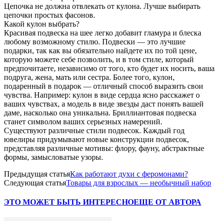
Цепочка не должна отвлекать от кулона. Лучше выбирать
цепочки простых фасонов.
Какой кулон выбрать?
Красивая подвеска на шее легко добавит гламура и блеска
любому возможному стилю. Подвески — это лучшие
подарки, так как вы обязательно найдете их по той цене,
которую можете себе позволить, и в том стиле, который
предпочитаете, независимо от того, кто будет их носить, ваша
подруга, жена, мать или сестра. Более того, кулон,
подаренный в подарок — отличный способ выразить свои
чувства. Например: кулон в виде сердца ясно расскажет о
ваших чувствах, а модель в виде звезды даст понять вашей
даме, насколько она уникальна. Бриллиантовая подвеска
станет символом ваших серьезных намерений.
Существуют различные стили подвесок. Каждый год
ювелиры придумывают новые конструкции подвесок,
представляя различные мотивы: флору, фауну, абстрактные
формы, замысловатые узоры.
Предыдущая статья
Как работают духи с феромонами?
Следующая статья
Товары для взрослых — необычный набор
ЭТО МОЖЕТ БЫТЬ ИНТЕРЕСНО
ЕЩЕ ОТ АВТОРА