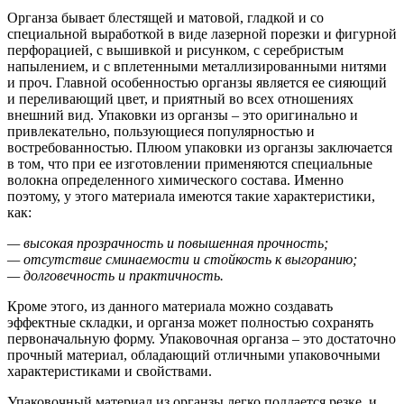
Органза бывает блестящей и матовой, гладкой и со
специальной выработкой в виде лазерной порезки и фигурной
перфорацией, с вышивкой и рисунком, с серебристым
напылением, и с вплетенными металлизированными нитями
и проч. Главной особенностью органзы является ее сияющий
и переливающий цвет, и приятный во всех отношениях
внешний вид. Упаковки из органзы – это оригинально и
привлекательно, пользующиеся популярностью и
востребованностью. Плюом упаковки из органзы заключается
в том, что при ее изготовлении применяются специальные
волокна определенного химического состава. Именно
поэтому, у этого материала имеются такие характеристики,
как:
— высокая прозрачность и повышенная прочность;
— отсутствие сминаемости и стойкость к выгоранию;
— долговечность и практичность.
Кроме этого, из данного материала можно создавать
эффектные складки, и органза может полностью сохранять
первоначальную форму. Упаковочная органза – это достаточно
прочный материал, обладающий отличными упаковочными
характеристиками и свойствами.
Упаковочный материал из органзы легко поддается резке, и