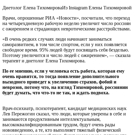
Диетолог Елена ТихомироваИз Instagram Елены Тихомировой
Врачи, опрошенные РИА «Новости», посчитали, что переход
на четырехдневную рабочую неделю увеличит число россиян
с ожирением и страдающих невротическими расстройствами.
«В очень редких случаях люди начинают заниматься
саморазвитием, в том числе спортом, если у них появляется
свободное время. 95% людей будут посвящать себя безделью.
Поэтому увеличится и число людей с ожирением», — сказала
терапевт и диетолог Елена Тихомирова.
По ее мнению, если у человека есть работа, которая ему
очень нравится, то тогда появление дополнительного
выходного приведет к увеличению страхов, фобий и
неврозов, потому что, на взгляд Тихомировой, россиянин
будет думать, что что-то не так, и ждать подвоха.
Врач-психиатр, психотерапевт, кандидат медицинских наук
Лев Пережогин сказал, что люди, которые уверены в себе и
занимаются продуктивным интеллектуальным,
высококвалифицированным трудом, будут очень рады
нововведению, а те, кто выполняет тяжелый физический