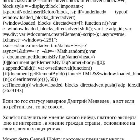
block.className = «directadvert-block directadvert-block-«+e;
block.style = «display:block !important»;
js.parentNode.insertBefore(block, js); if(«undefined»===typeof
window.loaded_blocks_directadvert)
{window.loaded_blocks_directadvert=[]; function n(){var
e=window.loaded_blocks_directadvert.shift(); var t=e.adp_id; var
r=e.div; var i=document.createElement(«script»); i.async=true;
i.charset=»windows-1251″;
i.src=»//code.directadvert.ru/data/»+t+».js?
async=1&div=»+r+»&t=»+Math.random(); var
s=document.getElementsByTagName(«head»)
[0]||document.getElementsByTagName(«body»)[0];
s.appendChild(i); var o=setInterval(function()
{if(document.getElementById(r).innerHTML&&window.loaded_blocks
{n(); clearInterval(o)}},50)}
setTimeout(n)}window.loaded_blocks_directadvert.push({adp_id:e,di
(2629193)
Если по гос статусу наверное Дмитрий Медведев , а вот если
по рейтингам , то не совсем.
Хочется получить не мнение какого нибудь платного эксперта
,оно не интересно , а мнение граждан страны , основанное на
своих ,личных ощущениях.
Может быть Сергей Шойгу с которым президент иногда