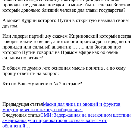
проводит не деловые поездки , а может быть генерал Золотов
который довольно близкий человек для главы государства?
А может Кудрин которого Путин в открытую называл своим
другом.
Или лидеры партий ,ну скажем Жириновский который всегда
говорит какие то вещи , а потом они происходят и вряд ли он
провидец или сильный аналитик …….. или Зюганов про
которого Путин говорил на Прямом эфире как об очень
сильном политике?
В общем то думаю ,что основная мысль понятна , а по сему
прошу ответить на вопрос :
Кто по Вашему мнению № 2 в стране?
Предыдущая статья
Маски для лица из овощей и фруктов
могут привести к ожогу, сообщил врач
Следующая статья
СМИ: Задержанная на незаконном шествии
американка учит провокаторов «отмазываться» от
обвинений…