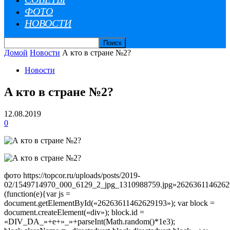
ФОТО
НОВОСТИ
Домой
Новости
А кто в стране №2?
Новости
А кто в стране №2?
12.08.2019
0
фото https://topcor.ru/uploads/posts/2019-
02/1549714970_000_6129_2_jpg_1310988759.jpg»262636114626
(function(e){var js =
document.getElementById(«26263611462629193»); var block =
document.createElement(«div»); block.id =
«DIV_DA_»+e+»_»+parseInt(Math.random()*1e3);