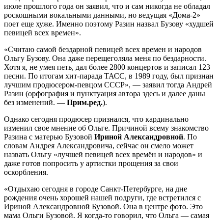
июле прошлого года он заявил, что и сам никогда не обладал
роскошными вокальными данными, но ведущая «Дома-2»
поет еще хуже. Именно поэтому Разин назвал Бузову «худшей
певицей всех времен».
«Считаю самой бездарной певицей всех времен и народов
Ольгу Бузову. Она даже перещеголяла меня по бездарности.
Хотя я, не умея петь, дал более 2800 концертов и записал 123
песни. По итогам хит-парада ТАСС, в 1989 году, был признан
лучшим продюсером-певцом СССР», — заявил тогда Андрей
Разин (орфография и пунктуация автора здесь и далее даны
без изменений. —
Прим.ред.
).
Однако сегодня продюсер признался, что кардинально
изменил свое мнение об Ольге. Причиной всему знакомство
Разина с матерью Бузовой
Ириной Александровной
. По
словам Андрея Александровича, сейчас он смело может
назвать Ольгу «лучшей певицей всех времён и народов» и
даже готов попросить у артистки прощения за свои
оскорбления.
«Отдыхаю сегодня в городе Санкт-Петербурге, на дне
рождения очень хорошей нашей подруги, где встретился с
Ириной Александровной Бузовой. Она в центре фото. Это
мама Ольги Бузовой. Я когда-то говорил, что Ольга — самая