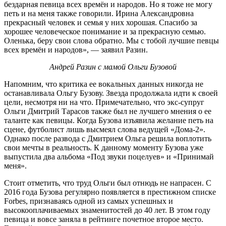
бездарная певица всех времён и народов. Но я тоже не могу
петь и на меня также говорили. Ирина Александровна
прекрасный человек и семья у них хорошая. Спасибо за
хорошее человеческое понимание и за прекрасную семью.
Оленька, беру свои слова обратно. Мы с тобой лучшие певцы
всех времён и народов», — заявил Разин.
Андрей Разин с мамой Ольги Бузовой
Напомним, что критика ее вокальных данных никогда не
останавливала Ольгу Бузову. Звезда продолжала идти к своей
цели, несмотря ни на что. Примечательно, что экс-супруг
Ольги Дмитрий Тарасов также был не лучшего мнения о ее
таланте как певицы. Когда Бузова изъявила желание петь на
сцене, футболист лишь высмеял слова ведущей «Дома-2».
Однако после развода с Дмитрием Ольга решила воплотить
свои мечты в реальность. К данному моменту Бузова уже
выпустила два альбома «Под звуки поцелуев» и «Принимай
меня».
Стоит отметить, что труд Ольги был отнюдь не напрасен. С
2016 года Бузова регулярно появляется в престижном списке
Forbes, признаваясь одной из самых успешных и
высокооплачиваемых знаменитостей до 40 лет. В этом году
певица и вовсе заняла в рейтинге почетное второе место.