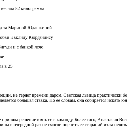
 весила 82 килограмма
лед за Мариной Юдашкиной
любви Эвклиду Кюрдзидису
игуди и с банкой лечо
ве
ла в 25
реции, не теряет времени даром. Светская львица практически б
елается большая ставка. По ее словам, она собирается искать ю
 приняла решение взять ее в команду. Более того, Анастасия Вол
рины в очередной раз не смогли оценить ее стараний из-за нев