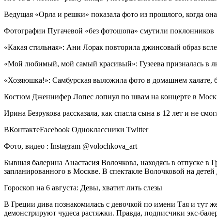
Ведущая «Орла и решки» показала фото из прошлого, когда она
Фотографии Пугачевой «без фотошопа» смутили поклонников
«Какая стильная»: Ани Лорак повторила джинсовый образ вс
«Мой любимый, мой самый красивый»: Гузеева призналась в 
«Хозяюшка!»: Самбурская выложила фото в домашнем халате, б
Костюм Дженнифер Лопес лопнул по швам на концерте в Моск
Ирина Безрукова рассказала, как спасла сына в 12 лет и не смог
ВКонтактеFacebook Одноклассники Twitter
Фото, видео : Instagram @volochkova_art
Бывшая балерина Анастасия Волочкова, находясь в отпуске в Г
запланированного в Москве. В спектакле Волочковой на детей д
Гороскоп на 6 августа: Девы, хватит лить слезы
В Греции дива познакомилась с девочкой по имени Тая и тут же
демонстрируют чудеса растяжки. Правда, подписчики экс-бале