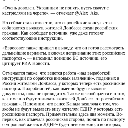
«Очень доволен. Украинцам не понять, пусть скачут с
кастрюлями на черепе», — отмечает @Alex_Aks.
Но сейчас стало известно, что европейские консульства
собираются выявлять жителей Донбасса среди российских
граждан. Как сообщает источник, уже даже готовят
соответствующие инструкции.
«Евросовет также пришел к выводу, что он готов рассмотреть
дальнейшие варианты, включая непризнание этих российских
паспортов», — напомнил позицию ЕС источник, его
цитирует РИА Новости.
Отмечается также, что ведется работа «над выработкой
инструкций по обработке визовых заявлений», поданных в
России жителями Донбасса, у которых теперь есть российские
паспорта. Подробностей, как именно будут выявлять
документы, пока не приводится. Также не сообщается и о том,
как именно будут отличать «жителей Донбасса от российских
граждан». Напомним, что ранее Канада заявляла о том, что
якобы не будут выдавать визу жителям ЛДНР, у которых есть
российские паспорта. Примечательны здесь два момента. Во-
первых, как отмечала российская сторона, понять по паспорту
о «прошлой жизнь в ЛДНР» будет невозможно, а во-вторых,