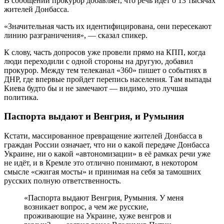
В сообщении прокурор добавляет, что речь идет о 13 тысячах
жителей Донбасса.
«Значительная часть их идентифицирована, они пересекают
линию разграничения», — сказал спикер.
К слову, часть допросов уже провели прямо на КПП, когда
люди переходили с одной стороны на другую, добавил
прокурор. Между тем телеканал «360» пишет о событиях в
ДНР, где впервые пройдет перепись населения. Там выпады
Киева будто бы и не замечают — видимо, это лучшая
политика.
Паспорта выдают и Венгрия, и Румыния
Кстати, массированное превращение жителей Донбасса в
граждан России означает, что ни о какой передаче Донбасса
Украине, ни о какой «автономизации» в её рамках речи уже
не идёт, и в Кремле это отлично понимают, в некотором
смысле «сжигая мосты» и принимая на себя за тамошних
русских полную ответственность.
«Паспорта выдают Венгрия, Румыния. У меня
возникает вопрос, а чем же русские,
проживающие на Украине, хуже венгров и