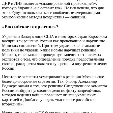
ДНР и ЛНР является «спланированной провокацией»,
которую Украина «не оставит так». Не исключено, что для
этого будут использоваться излюбленные американцами
экономические методы воздействия — санкции.
«Российское вторжение»?
Украина и Запад в лице США и некоторых стран Евросоюза
восприняли решение России как провокацию и нарушение
Минских соглашений. При этом украинские и западные
политики не указали, какие нормы нарушает решение
Москвы, и не смогли опровергнуть мнение независимых
экспертов о том, что определение порядка предоставления
своего гражданства является суверенным внутренним делом
России.
Некоторые эксперты усматривают в решении Москвы еще
более долгосрочные стратегии. Так, блогер Александр
Роджерс заявил о том, что решение Следственного комитета
России возбудить уголовное дело по факту запрещённых
методов ведения войны повышает шансы украинских
карателей в Донбассе увидеть «настоящее российское
вторжение».
Напомним, решение СК было принято после того, как