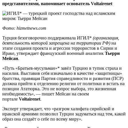
представителями, напоминает основатель Voltairenet
Фото: hizmetnews.com
Турция безоговорочно поддерживала ИГИЛ*
(организация,
деятельность которой запрещена на территории РФ)
на
этапе создания проекта и агрессии террористов в Сирии и
Ираке, утверждает французский военный аналитик
Тьерри
Мейсан
.
«Путь «Братьев-мусульман»* завёл Турцию в тупик страха и
насилия. Выставив себя изначально в качестве «защитницы»
братства, правящая Партия справедливости и развития (ПСР)
должна прийти к отделению религии от политики и встать на
позиции Ататюрка. Это не вопрос выбора, это жизненная
необходимость», — пишет Мейсан на своем
портале
Voltairenet
.
Эксперт утверждает, что «разгром халифата сирийской и
иракской армиями позволил Турции задуматься над тем, какой
образ она создаёт о себе по всему миру».