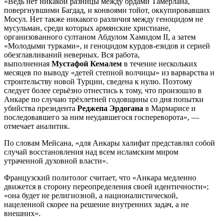
«Ведь нет никакой разницы между ордами Тамерлана,
повергнувшими Багдад, и конвоями тойот, оккупировавших
Мосул. Нет также никакого различия между геноцидом не
мусульман, среди которых армянские христиане,
организованного султаном Абдулом Хамидом II, а затем
«Молодыми турками», и геноцидом курдов-езидов и серией
обезглавливаний неверных. Вся работа,
выполненная
Мустафой Кемалем
в течение нескольких
месяцев по выводу «детей степной волчицы» из варварства и
строительству новой Турции, сведена к нулю. Поэтому
следует более серьёзно отнестись к тому, что произошло в
Анкаре по случаю трёхлетней годовщины со дня попытки
убийства президента
Реджепа Эрдогана
в Мармарисе и
последовавшего за ним неудавшегося госпереворота», —
отмечает аналитик.
По словам Мейсана, «для Анкары халифат представлял собой
случай восстановления над всем исламским миром
утраченной духовной власти».
Французский политолог считает, что «Анкара медленно
движется в сторону переопределения своей идентичности»;
«она будет не религиозной, а националистической,
нацеленной скорее на решение внутренних задач, а не
внешних».