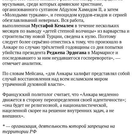
мусульман, среди которых армянские христиане,
организованного султаном Абдулом Хамидом II, а затем
«Молодыми турками», и геноцидом курдов-езидов и серией
обезглавливаний неверных. Вся работа,
выполненная
Мустафой Кемалем
в течение нескольких
месяцев по выводу «детей степной волчицы» из варварства и
строительству новой Турции, сведена к нулю. Поэтому
следует более серьёзно отнестись к тому, что произошло в
Анкаре по случаю трёхлетней годовщины со дня попытки
убийства президента
Реджепа Эрдогана
в Мармарисе и
последовавшего за ним неудавшегося госпереворота», —
отмечает аналитик.
По словам Мейсана, «для Анкары халифат представлял собой
случай восстановления над всем исламским миром
утраченной духовной власти».
Французский политолог считает, что «Анкара медленно
движется в сторону переопределения своей идентичности»;
«она будет не религиозной, а националистической,
нацеленной скорее на решение внутренних задач, а не
внешних».
* — организация, деятельность которой запрещена на
территории РФ