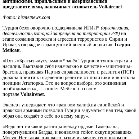
английскими, израильскими и американскими
представителями, напоминает основатель Voltairenet
Фото: hizmetnews.com
Турция безоговорочно поддерживала ИГИЛ*
(организация,
деятельность которой запрещена на территории РФ)
на
этапе создания проекта и агрессии террористов в Сирии и
Ираке, утверждает французский военный аналитик
Тьерри
Мейсан
.
«Путь «Братьев-мусульман»* завёл Турцию в тупик страха и
насилия. Выставив себя изначально в качестве «защитницы»
братства, правящая Партия справедливости и развития (ПСР)
должна прийти к отделению религии от политики и встать на
позиции Ататюрка. Это не вопрос выбора, это жизненная
необходимость», — пишет Мейсан на своем
портале
Voltairenet
.
Эксперт утверждает, что «разгром халифата сирийской и
иракской армиями позволил Турции задуматься над тем, какой
образ она создаёт о себе по всему миру».
«Ведь нет никакой разницы между ордами Тамерлана,
повергнувшими Багдад, и конвоями тойот, оккупировавших
Мосул. Нет также никакого различия между геноцидом не