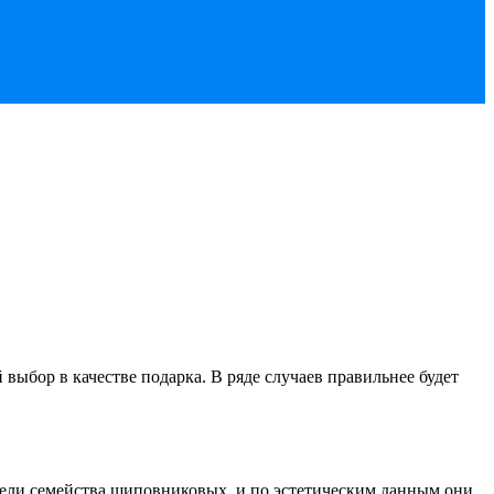
ыбор в качестве подарка. В ряде случаев правильнее будет
тели семейства шиповниковых, и по эстетическим данным они