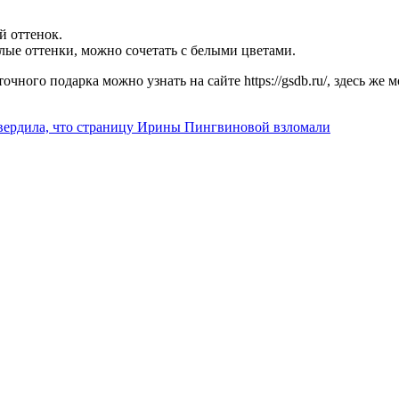
й оттенок.
лые оттенки, можно сочетать с белыми цветами.
чного подарка можно узнать на сайте https://gsdb.ru/, здесь же м
вердила, что страницу Ирины Пингвиновой взломали