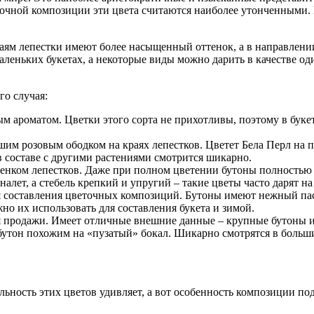
точной композиции эти цвета считаются наиболее утонченными.
аям лепестки имеют более насыщенный оттенок, а в направлении
леньких букетах, а некоторые виды можно дарить в качестве оди
го случая:
м ароматом. Цветки этого сорта не прихотливы, поэтому в буке
шим розовым ободком на краях лепестков. Цветет Бела Перл на 
в составе с другими растениями смотрится шикарно.
нком лепестков. Даже при полном цветении бутоны полностью н
лет, а стебель крепкий и упругий – такие цветы часто дарят на
я составления цветочных композиций. Бутоны имеют нежный па
но их использовать для составления букета и зимой.
ля продажи. Имеет отличные внешние данные – крупные бутоны
 бутон похожим на «пузатый» бокал. Шикарно смотрятся в больши
альность этих цветов удивляет, а вот особенность композиции 