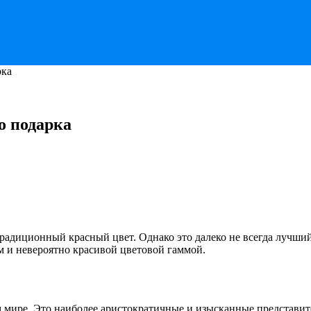
рка
о подарка
диционный красный цвет. Однако это далеко не всегда лучший в
м и невероятно красивой цветовой гаммой.
м мире. Это наиболее аристократичные и изысканные представи