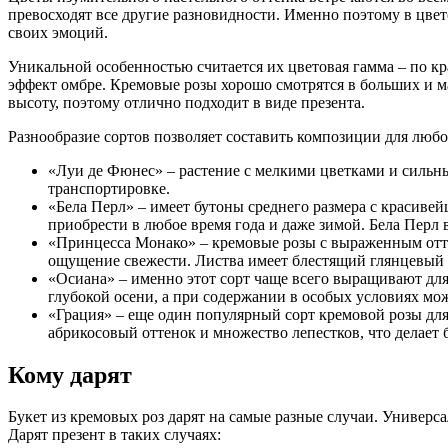
превосходят все другие разновидности. Именно поэтому в цве
своих эмоций.
Уникальной особенностью считается их цветовая гамма – по кр
эффект омбре. Кремовые розы хорошо смотрятся в больших и ма
высоту, поэтому отлично подходит в виде презента.
Разнообразие сортов позволяет составить композиции для любо
«Луи де Фюнес» – растение с мелкими цветками и сильны
транспортировке.
«Бела Перл» – имеет бутоны среднего размера с красивей
приобрести в любое время года и даже зимой. Бела Перл 
«Принцесса Монако» – кремовые розы с выраженным отте
ощущение свежести. Листва имеет блестящий глянцевый на
«Осиана» – именно этот сорт чаще всего выращивают дл
глубокой осени, а при содержании в особых условиях мож
«Грация» – еще один популярный сорт кремовой розы д
абрикосовый оттенок и множество лепестков, что делает
Кому дарят
Букет из кремовых роз дарят на самые разные случаи. Универс
Дарят презент в таких случаях: