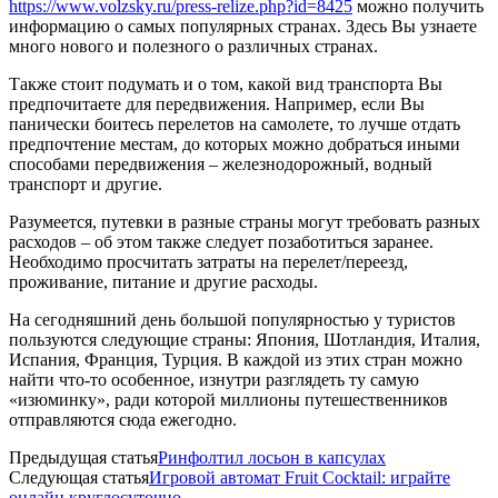
https://www.volzsky.ru/press-relize.php?id=8425
можно получить
информацию о самых популярных странах. Здесь Вы узнаете
много нового и полезного о различных странах.
Также стоит подумать и о том, какой вид транспорта Вы
предпочитаете для передвижения. Например, если Вы
панически боитесь перелетов на самолете, то лучше отдать
предпочтение местам, до которых можно добраться иными
способами передвижения – железнодорожный, водный
транспорт и другие.
Разумеется, путевки в разные страны могут требовать разных
расходов – об этом также следует позаботиться заранее.
Необходимо просчитать затраты на перелет/переезд,
проживание, питание и другие расходы.
На сегодняшний день большой популярностью у туристов
пользуются следующие страны: Япония, Шотландия, Италия,
Испания, Франция, Турция. В каждой из этих стран можно
найти что-то особенное, изнутри разглядеть ту самую
«изюминку», ради которой миллионы путешественников
отправляются сюда ежегодно.
Предыдущая статья
Ринфолтил лосьон в капсулах
Следующая статья
Игровой автомат Fruit Cocktail: играйте
онлайн круглосуточно