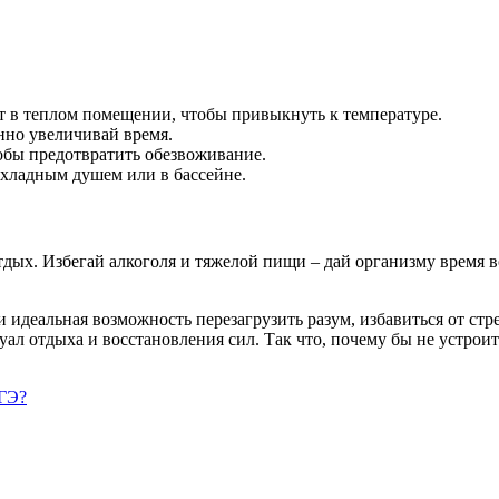
т в теплом помещении, чтобы привыкнуть к температуре.
нно увеличивай время.
тобы предотвратить обезвоживание.
охладным душем или в бассейне.
тдых. Избегай алкоголя и тяжелой пищи – дай организму время 
и идеальная возможность перезагрузить разум, избавиться от стр
л отдыха и восстановления сил. Так что, почему бы не устроит
ОГЭ?