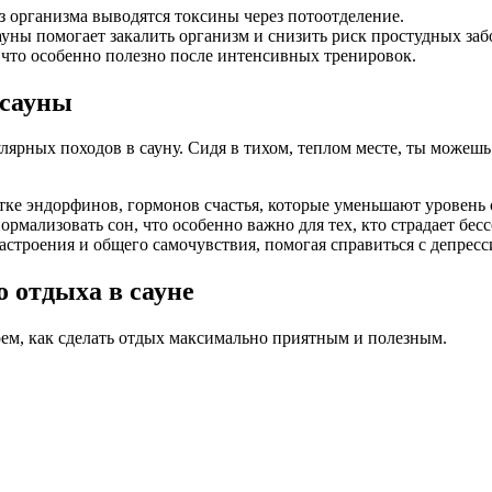
 организма выводятся токсины через потоотделение.
уны помогает закалить организм и снизить риск простудных заб
что особенно полезно после интенсивных тренировок.
 сауны
улярных походов в сауну. Сидя в тихом, теплом месте, ты можешь
ке эндорфинов, гормонов счастья, которые уменьшают уровень с
мализовать сон, что особенно важно для тех, кто страдает бес
строения и общего самочувствия, помогая справиться с депресс
 отдыха в сауне
ерем, как сделать отдых максимально приятным и полезным.