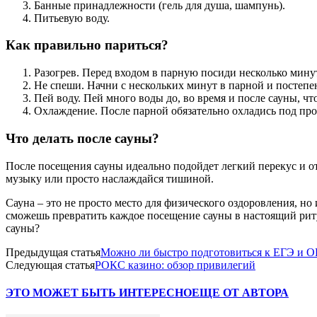
Банные принадлежности (гель для душа, шампунь).
Питьевую воду.
Как правильно париться?
Разогрев. Перед входом в парную посиди несколько мину
Не спеши. Начни с нескольких минут в парной и постепе
Пей воду. Пей много воды до, во время и после сауны, ч
Охлаждение. После парной обязательно охладись под пр
Что делать после сауны?
После посещения сауны идеально подойдет легкий перекус и о
музыку или просто наслаждайся тишиной.
Сауна – это не просто место для физического оздоровления, но 
сможешь превратить каждое посещение сауны в настоящий ритуа
сауны?
Предыдущая статья
Можно ли быстро подготовиться к ЕГЭ и 
Следующая статья
РОКС казино: обзор привилегий
ЭТО МОЖЕТ БЫТЬ ИНТЕРЕСНО
ЕЩЕ ОТ АВТОРА