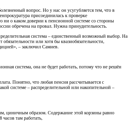
олезненный вопрос. Но у нас он усугубляется тем, что в
 Генпрокуратура присоединилась к проверке
о ни о каком доверии к пенсионной системе со стороны
оссии обречена на провал. Нужна принудительность.
аспределительная система – единственный возможный выбор. На
т обязательности или хотя бы квазиобязательности,
адицией», – заключил Самиев.
онная система, она не будет работать, потому что не решён
плата. Понятно, что любая пенсия рассчитывается с
 какой системе – распределительной или накопительной –
глым, циничным образом. Содержание этой корзины равно
 часов там работать,