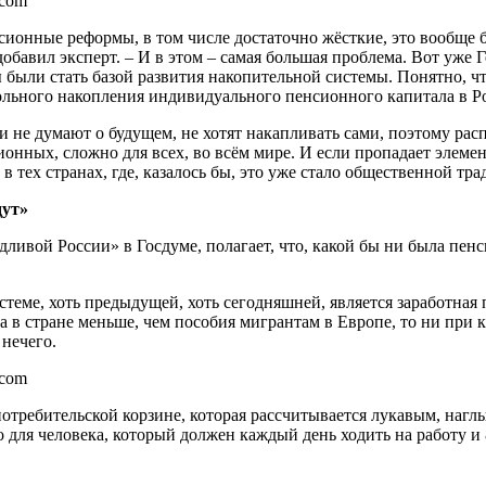
.com
сионные реформы, в том числе достаточно жёсткие, это вообще б
 добавил эксперт. – И в этом – самая большая проблема. Вот уже
ыли стать базой развития накопительной системы. Понятно, чт
ольного накопления индивидуального пенсионного капитала в Р
ди не думают о будущем, не хотят накапливать сами, поэтому р
ионных, сложно для всех, во всём мире. И если пропадает элемен
в тех странах, где, казалось бы, это уже стало общественной тр
дут»
ивой России» в Госдуме, полагает, что, какой бы ни была пенси
теме, хоть предыдущей, хоть сегодняшней, является заработная 
та в стране меньше, чем пособия мигрантам в Европе, то ни при
нечего.
.com
 потребительской корзине, которая рассчитывается лукавым, на
 для человека, который должен каждый день ходить на работу и 8