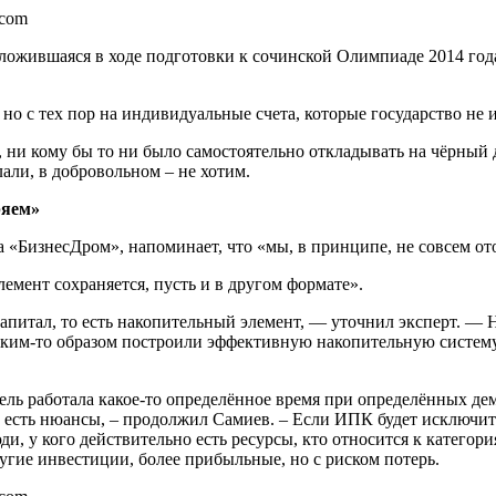
.com
ложившаяся в ходе подготовки к сочинской Олимпиаде 2014 года 
о с тех пор на индивидуальные счета, которые государство не и
, ни кому бы то ни было самостоятельно откладывать на чёрный 
лали, в добровольном – не хотим.
ряем»
а «БизнесДром», напоминает, что «мы, в принципе, не совсем о
емент сохраняется, пусть и в другом формате».
итал, то есть накопительный элемент, — уточнил эксперт. — Н
ким-то образом построили эффективную накопительную систему, 
дель работала какое-то определённое время при определённых де
е есть нюансы, – продолжил Самиев. – Если ИПК будет исключи
ди, у кого действительно есть ресурсы, кто относится к катего
ругие инвестиции, более прибыльные, но с риском потерь.