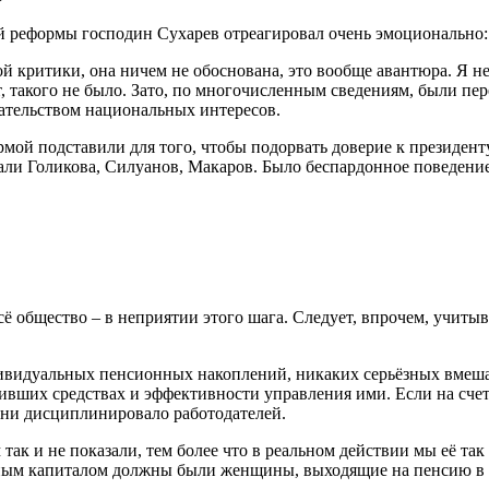
 реформы господин Сухарев отреагировал очень эмоционально:
критики, она ничем не обоснована, это вообще авантюра. Я не 
т, такого не было. Зато, по многочисленным сведениям, были пе
ательством национальных интересов.
мой подставили для того, чтобы подорвать доверие к президенту,
езали Голикова, Силуанов, Макаров. Было беспардонное поведение
 общество – в неприятии этого шага. Следует, впрочем, учитыва
дивидуальных пенсионных накоплений, никаких серьёзных вмеша
ивших средствах и эффективности управления ими. Если на счет
ени дисциплинировало работодателей.
ак и не показали, тем более что в реальном действии мы её так
ьным капиталом должны были женщины, выходящие на пенсию в 2