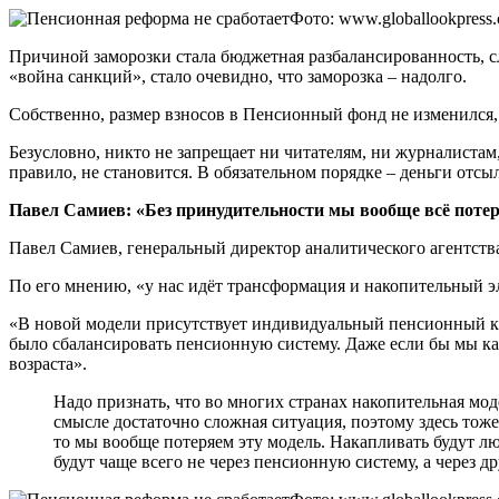
Фото: www.globallookpress
Причиной заморозки стала бюджетная разбалансированность, с
«война санкций», стало очевидно, что заморозка – надолго.
Собственно, размер взносов в Пенсионный фонд не изменился, н
Безусловно, никто не запрещает ни читателям, ни журналистам
правило, не становится. В обязательном порядке – деньги отсы
Павел Самиев: «Без принудительности мы вообще всё поте
Павел Самиев, генеральный директор аналитического агентств
По его мнению, «у нас идёт трансформация и накопительный эл
«В новой модели присутствует индивидуальный пенсионный кап
было сбалансировать пенсионную систему. Даже если бы мы ка
возраста».
Надо признать, что во многих странах накопительная мо
смысле достаточно сложная ситуация, поэтому здесь тож
то мы вообще потеряем эту модель. Накапливать будут лю
будут чаще всего не через пенсионную систему, а через д