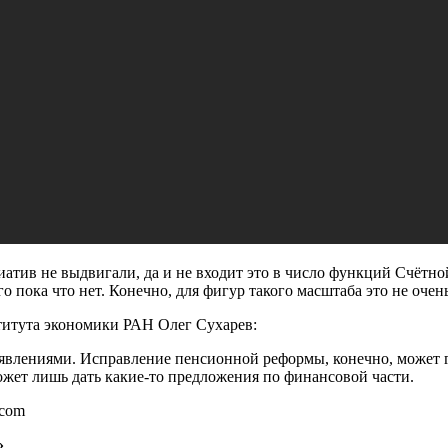
атив не выдвигали, да и не входит это в число функций Счётно
о пока что нет. Конечно, для фигур такого масштаба это не оче
титута экономики РАН Олег Сухарев:
явлениями. Исправление пенсионной реформы, конечно, может го
может лишь дать какие-то предложения по финансовой части.
.com
»