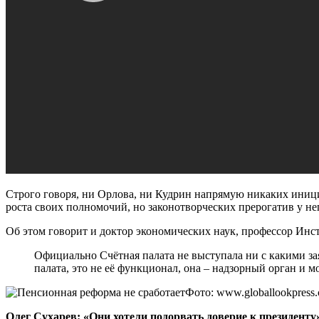
Строго говоря, ни Орлова, ни Кудрин напрямую никаких иници
роста своих полномочий, но законотворческих прерогатив у нег
Об этом говорит и доктор экономических наук, профессор Инс
Официально Счётная палата не выступала ни с какими за
палата, это не её функционал, она – надзорный орган и 
Фото: www.globallookpress
Олег Сухарев: «Они хотели подорвать доверие к президенту