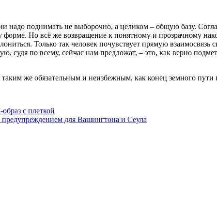
ии надо поднимать не выборочно, а целиком – общую базу. Согла
у форме. Но всё же возвращение к понятному и прозрачному на
ониться. Только так человек почувствует прямую взаимосвязь св
ю, судя по всему, сейчас нам предложат, – это, как верно подме
таким же обязательным и неизбежным, как конец земного пути 
образ с плеткой
а предупреждением для Вашингтона и Сеула