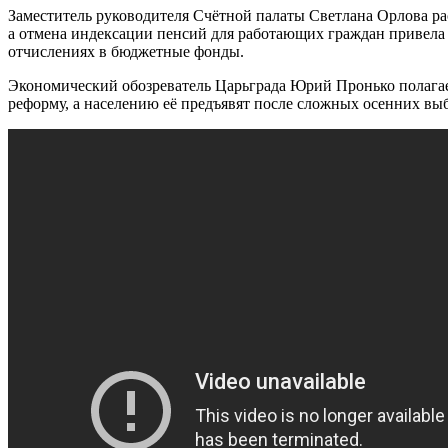
Заместитель руководителя Счётной палаты Светлана Орлова ра
а отмена индексации пенсий для работающих граждан привел
отчислениях в бюджетные фонды.
Экономический обозреватель Царьграда Юрий Пронько полагае
реформу, а населению её предъявят после сложных осенних вы