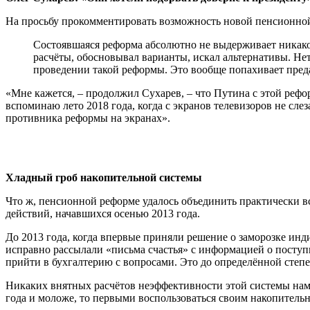
На просьбу прокомментировать возможность новой пенсионной
Состоявшаяся реформа абсолютно не выдерживает никакой 
расчёты, обосновывал варианты, искал альтернативы. Не
проведении такой реформы. Это вообще попахивает пред
«Мне кажется, – продолжил Сухарев, – что Путина с этой рефор
вспоминаю лето 2018 года, когда с экранов телевизоров не сл
противника реформы на экранах».
Хладный гроб накопительной системы
Что ж, пенсионной реформе удалось объединить практически всё
действий, начавшихся осенью 2013 года.
До 2013 года, когда впервые приняли решение о заморозке ин
исправно рассылали «письма счастья» с информацией о поступ
прийти в бухгалтерию с вопросами. Это до определённой степ
Никаких внятных расчётов неэффективности этой системы нам т
года и моложе, то первыми воспользоваться своим накопител