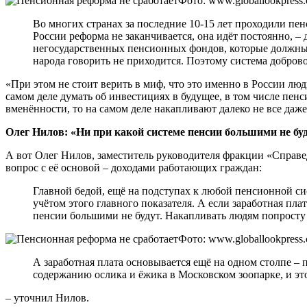
Фото: www.globallookpress
Во многих странах за последние 10-15 лет проходили пен
России реформа не заканчивается, она идёт постоянно, –
негосударственных пенсионных фондов, которые должны б
народа говорить не приходится. Поэтому система добров
«При этом не стоит верить в миф, что это именно в России лю
самом деле думать об инвестициях в будущее, в том числе пенс
вменённости, то на самом деле накапливают далеко не все даже 
Олег Нилов: «Ни при какой системе пенсии большими не бу
А вот Олег Нилов, заместитель руководителя фракции «Справедл
вопрос с её основой – доходами работающих граждан:
Главной бедой, ещё на подступах к любой пенсионной сис
учётом этого главного показателя. А если заработная пла
пенсии большими не будут. Накапливать людям попросту 
Фото: www.globallookpress
А заработная плата основывается ещё на одном столпе –
содержанию ослика и ёжика в Московском зоопарке, и это
– уточнил Нилов.