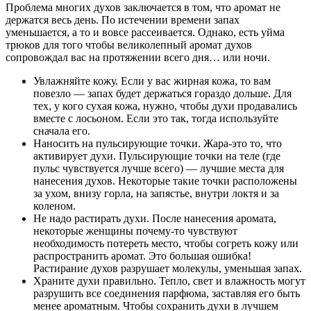
Проблема многих духов заключается в том, что аромат не
держатся весь день. По истечении времени запах
уменьшается, а то и вовсе рассеивается. Однако, есть уйма
трюков для того чтобы великолепный аромат духов
сопровождал вас на протяжении всего дня… или ночи.
Увлажняйте кожу. Если у вас жирная кожа, то вам
повезло — запах будет держаться гораздо дольше. Для
тех, у кого сухая кожа, нужно, чтобы духи продавались
вместе с лосьоном. Если это так, тогда используйте
сначала его.
Наносить на пульсирующие точки. Жара-это то, что
активирует духи. Пульсирующие точки на теле (где
пульс чувствуется лучше всего) — лучшие места для
нанесения духов. Некоторые такие точки расположены
за ухом, внизу горла, на запястье, внутри локтя и за
коленом.
Не надо растирать духи. После нанесения аромата,
некоторые женщины почему-то чувствуют
необходимость потереть место, чтобы согреть кожу или
распространить аромат. Это большая ошибка!
Растирание духов разрушает молекулы, уменьшая запах.
Храните духи правильно. Тепло, свет и влажность могут
разрушить все соединения парфюма, заставляя его быть
менее ароматным. Чтобы сохранить духи в лучшем