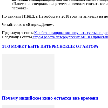
«Нанесение специальной разметки поможет снизить коли
парковке».
По данным ГИБДД, в Петербурге в 2018 году из-за наезда на пе
Читайте нас в
«Яндекс.Дзене»
.
Предыдущая статья
Как без наращивания получить густые и дл
Следующая статья
Утром работа петербургских МРЭО приостано
ЭТО МОЖЕТ БЫТЬ ИНТЕРЕСНО
ЕЩЕ ОТ АВТОРА
Почему индийское кино остается вне времени