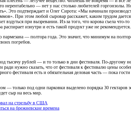
рная плесень — летучее вещество: чихнешь не вовремя — и все 
то нерентабельно — нет у нас столько любителей горгонзолы. Н
ть». Это подтверждает и Олег Сирота: «Мы начинали производст
аммов». При этом любой сыровар расскажет, каким трудом даетс
ет вздуться при вызревании. Из-за того, что корова съела что-т
 распирает изнутри и есть такой продукт уже не рекомендуется.
армезана — полтора года. Это значит, что минимум на полтора 
своих погребов.
 тысячу рублей — и то только в дни фестиваля. По-другому не 
 ради нужно сказать, что от фестиваля к фестивалю цены особен
рного фестиваля есть и обязательная деловая часть — пока гост
сом — только под одни парковки выделено порядка 30 гектаров з
ет сыр на весь мир.
овал на стрельбу в США
аться на брежневские времена