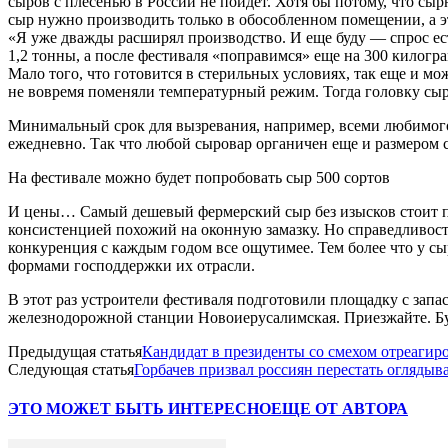
сыров с плесенью в России не пойдет. Хотя бы потому, что сы
сыр нужно производить только в обособленном помещении, а э
«Я уже дважды расширял производство. И еще буду — спрос ес
1,2 тонны, а после фестиваля «поправимся» еще на 300 килогр
Мало того, что готовится в стерильных условиях, так еще и мож
не вовремя поменяли температурный режим. Тогда головку сыра
Минимальный срок для вызревания, например, всеми любимого п
ежедневно. Так что любой сыровар органичен еще и размером 
На фестивале можно будет попробовать сыр 500 сортов
И цены… Самый дешевый фермерский сыр без изысков стоит под
консистенцией похожий на оконную замазку. Но справедливости
конкуренция с каждым годом все ощутимее. Тем более что у сы
формами господдержки их отрасли.
В этот раз устроители фестиваля подготовили площадку с запа
железнодорожной станции Новоиерусалимская. Приезжайте. Буд
Предыдущая статья
Кандидат в президенты со смехом отреагир
Следующая статья
Горбачев призвал россиян перестать оглядыв
ЭТО МОЖЕТ БЫТЬ ИНТЕРЕСНО
ЕЩЕ ОТ АВТОРА