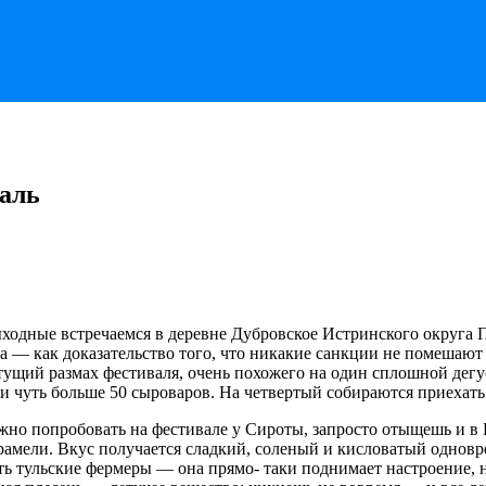
аль
ходные встречаемся в деревне Дубровское Истринского округа По
 — как доказательство того, что никакие санкции не помешают
стущий размах фестиваля, очень похожего на один сплошной дег
и чуть больше 50 сыроваров. На четвертый собираются приехать 
ожно попробовать на фестивале у Сироты, запросто отыщешь и 
амели. Вкус получается сладкий, соленый и кисловатый одновре
ть тульские фермеры — она прямо- таки поднимает настроение, н