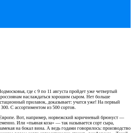
дмосковья, где с 9 по 11 августа пройдет уже четвертый
 россиянам наслаждаться хорошим сыром. Нет больше
устационный прилавок, доказывает: учатся уже! На первый
300. С ассортиментом из 500 сортов.
в Европе. Вот, например, норвежский коричневый брюнуст —
менно. Или «пьяная коза» — так называется сорт сыра,
амекая на бокал вина. А ведь годами говорилось: производство