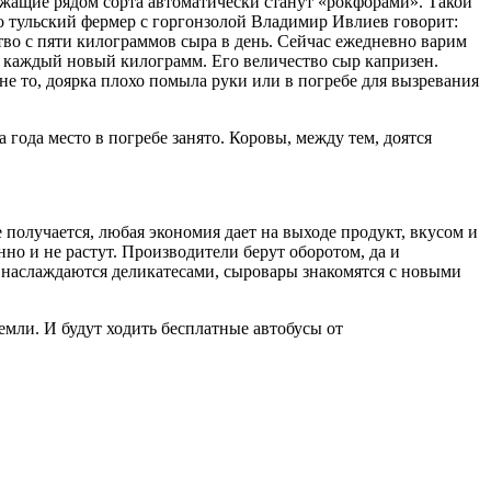
лежащие рядом сорта автоматически станут «рокфорами». Такой
о тульский фермер с горгонзолой Владимир Ивлиев говорит:
во с пяти килограммов сыра в день. Сейчас ежедневно варим
я каждый новый килограмм. Его величество сыр капризен.
о не то, доярка плохо помыла руки или в погребе для вызревания
года место в погребе занято. Коровы, между тем, доятся
получается, любая экономия дает на выходе продукт, вкусом и
но и не растут. Производители берут оборотом, да и
и наслаждаются деликатесами, сыровары знакомятся с новыми
емли. И будут ходить бесплатные автобусы от